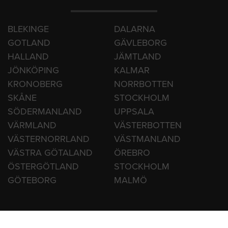
BLEKINGE
DALARNA
GOTLAND
GÄVLEBORG
HALLAND
JÄMTLAND
JÖNKÖPING
KALMAR
KRONOBERG
NORRBOTTEN
SKÅNE
STOCKHOLM
SÖDERMANLAND
UPPSALA
VÄRMLAND
VÄSTERBOTTEN
VÄSTERNORRLAND
VÄSTMANLAND
VÄSTRA GÖTALAND
ÖREBRO
ÖSTERGÖTLAND
STOCKHOLM
GÖTEBORG
MALMÖ