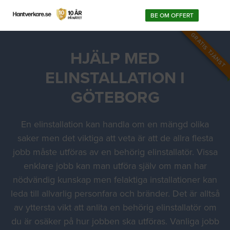
BE OM OFFERT
GRATIS TJÄNST
HJÄLP MED
ELINSTALLATION I
GÖTEBORG
En elinstallation kan handla om en mängd olika
saker men det viktiga att veta är att de allra flesta
jobb måste utföras av en behörig elinstallatör. Vissa
enklare jobb kan man utföra själv om man har
nödvändig kunskap men felaktiga installationer kan
leda till allvarlig personfara och bränder. Det är alltså
av yttersta vikt att anlita en behörig elinstallatör om
du är osäker på hur jobben ska utföras. Vanliga jobb