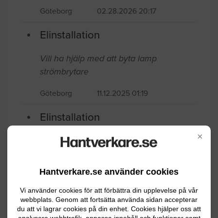
Göteborg
02.28.2026 20:17
Elinstallation
Vill ha hjälp med att byta lamp
strömbrytare
Göteborg
11.12.2025 01:19
Elinstallation
×
Installation 3 spotlights över köksbar och
en takspot på annan plats i köket
framför kökshylla. Det finns elinstallation
Hantverkare.se använder cookies
ovanför baren nu med tre pendlar som
Vi använder cookies för att förbättra din upplevelse på vår
jag vill ersätta med spots. Finns även el
webbplats. Genom att fortsätta använda sidan accepterar
framdragen till den andra platsen.
du att vi lagrar cookies på din enhet. Cookies hjälper oss att
analysera webbtrafik, anpassa innehåll och funktioner samt