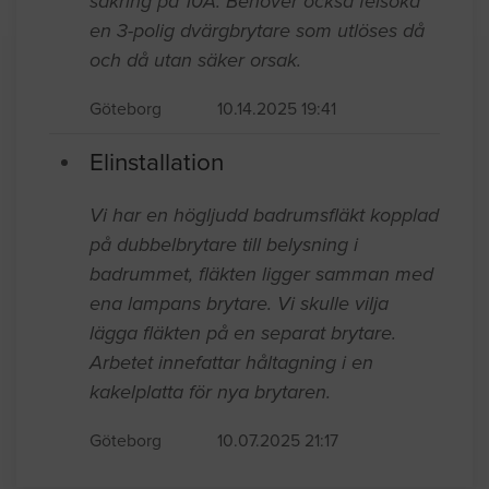
säkring på 10A. Behöver också felsöka
en 3-polig dvärgbrytare som utlöses då
och då utan säker orsak.
Göteborg
10.14.2025 19:41
Elinstallation
Vi har en högljudd badrumsfläkt kopplad
på dubbelbrytare till belysning i
badrummet, fläkten ligger samman med
ena lampans brytare. Vi skulle vilja
lägga fläkten på en separat brytare.
Arbetet innefattar håltagning i en
kakelplatta för nya brytaren.
Göteborg
10.07.2025 21:17