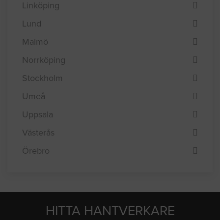
Linköping
Lund
Malmö
Norrköping
Stockholm
Umeå
Uppsala
Västerås
Örebro
HITTA HANTVERKARE