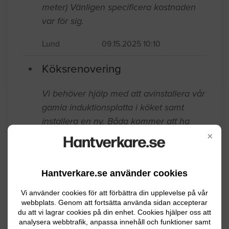
Målning runt skåp och lådor Ny
bänkskiva (ung 3 meter) Nya
kakelplattor ovanför bänkskiva ( ung 3
meter) Vänligen specificera kostnaden
var för sig.
Lund
09.15.2025 10:10
Köksrenovering
×
Vi behöver hjälp med att avinstallera vår
gamla induktionsplatta i köket samt
installera en ny. Båda kommer att ha
Hantverkare.se använder cookies
samma mått, men vi behöver en
elektriskt kunnig hantverkare som kan
Vi använder cookies för att förbättra din upplevelse på vår
webbplats. Genom att fortsätta använda sidan accepterar
sköta av- och ominstallationen.
du att vi lagrar cookies på din enhet. Cookies hjälper oss att
Beställning på ny platta kommer att ske
analysera webbtrafik, anpassa innehåll och funktioner samt