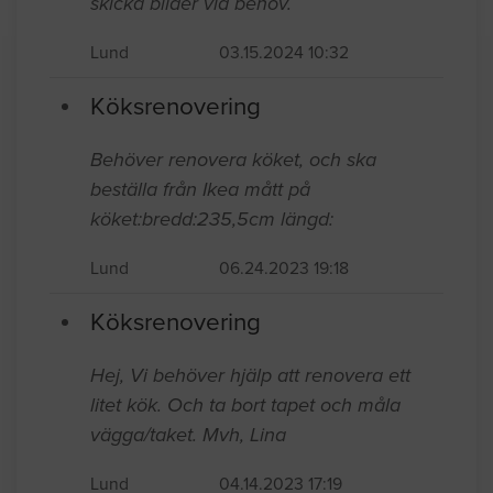
En av sidorna är nog lite krångligare att
byta då den går från golv till tak liksom
bredvid stapeln med ugn och mikro. Kan
skicka bilder vid behov.
Lund
03.15.2024 10:32
Köksrenovering
Behöver renovera köket, och ska
beställa från Ikea mått på
köket:bredd:235,5cm längd:
Lund
06.24.2023 19:18
Köksrenovering
Hej, Vi behöver hjälp att renovera ett