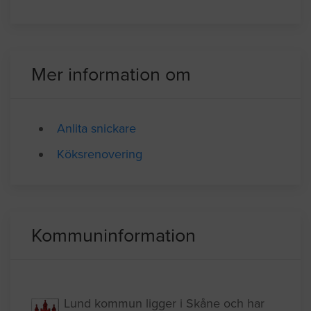
litet kök. Och ta bort tapet och måla
vägga/taket. Mvh, Lina
Lund
04.14.2023 17:19
Mer information om
Anlita snickare
Köksrenovering
Kommuninformation