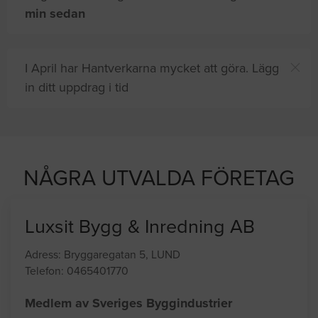
min sedan
I April har Hantverkarna mycket att göra. Lägg
in ditt uppdrag i tid
Du och
8 andra
på sajten letar efter proffshjälp
ust nu
NÅGRA UTVALDA FÖRETAG
Luxsit Bygg & Inredning AB
Adress: Bryggaregatan 5, LUND