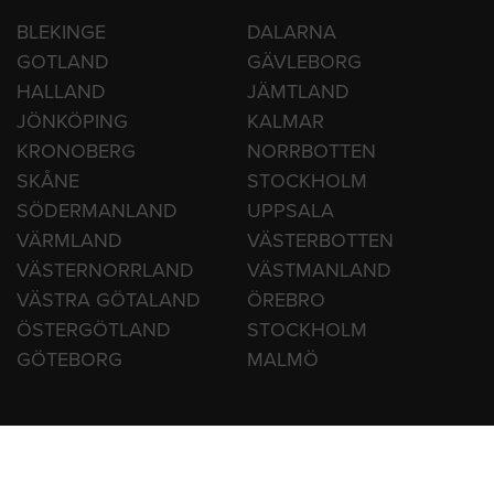
HITTA HANTVERKARE
BLEKINGE
DALARNA
GOTLAND
GÄVLEBORG
HALLAND
JÄMTLAND
JÖNKÖPING
KALMAR
KRONOBERG
NORRBOTTEN
SKÅNE
STOCKHOLM
SÖDERMANLAND
UPPSALA
VÄRMLAND
VÄSTERBOTTEN
VÄSTERNORRLAND
VÄSTMANLAND
VÄSTRA GÖTALAND
ÖREBRO
ÖSTERGÖTLAND
STOCKHOLM
GÖTEBORG
MALMÖ