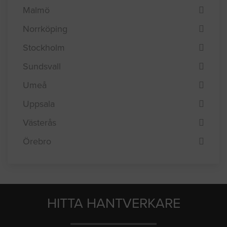
Linköping
Lund
Malmö
Norrköping
Stockholm
Sundsvall
Umeå
Uppsala
Västerås
Örebro