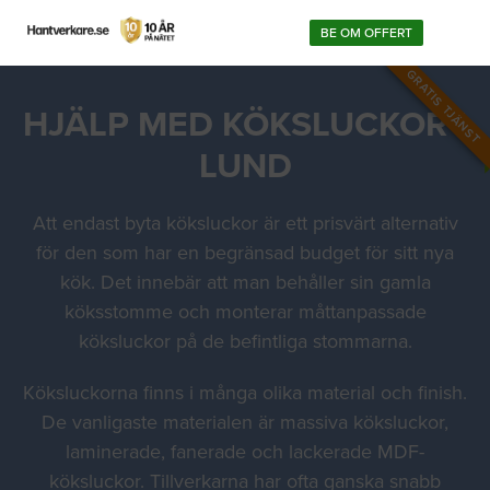
BE OM OFFERT
GRATIS TJÄNST
HJÄLP MED KÖKSLUCKOR I
LUND
Att endast byta köksluckor är ett prisvärt alternativ
för den som har en begränsad budget för sitt nya
kök. Det innebär att man behåller sin gamla
köksstomme och monterar måttanpassade
köksluckor på de befintliga stommarna.
Köksluckorna finns i många olika material och finish.
De vanligaste materialen är massiva köksluckor,
laminerade, fanerade och lackerade MDF-
köksluckor. Tillverkarna har ofta ganska snabb