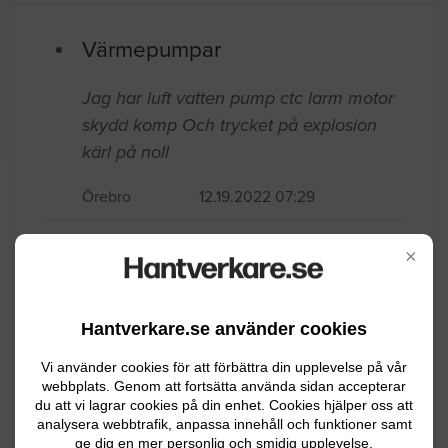
Värmepumpar
Jag har luft vatten pump ctc larm motor
skydd komp Och trycket på explosion
kärl på noll
Örebro
12.19.2022 07:29
Värmepumpar
×
Kontrollera golvvärmen, golvet känns för
kallt
Hantverkare.se använder cookies
Örebro
12.06.2021 14:48
Vi använder cookies för att förbättra din upplevelse på vår
webbplats. Genom att fortsätta använda sidan accepterar
du att vi lagrar cookies på din enhet. Cookies hjälper oss att
Värmepumpar
analysera webbtrafik, anpassa innehåll och funktioner samt
ge dig en mer personlig och smidig upplevelse.