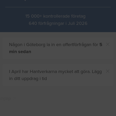
15 000+ kontrollerade företag
640 förfrågningar i Juli 2026
Någon i Göteborg la in en offertförfrågan för
5
min sedan
I April har Hantverkarna mycket att göra. Lägg
in ditt uppdrag i tid
Du och
8 andra
på sajten letar efter proffshjälp
just nu