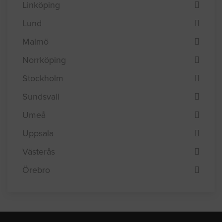
Linköping
Lund
Malmö
Norrköping
Stockholm
Sundsvall
Umeå
Uppsala
Västerås
Örebro