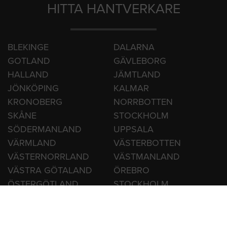
HITTA HANTVERKARE
BLEKINGE
DALARNA
GOTLAND
GÄVLEBORG
HALLAND
JÄMTLAND
JÖNKÖPING
KALMAR
KRONOBERG
NORRBOTTEN
SKÅNE
STOCKHOLM
SÖDERMANLAND
UPPSALA
VÄRMLAND
VÄSTERBOTTEN
VÄSTERNORRLAND
VÄSTMANLAND
VÄSTRA GÖTALAND
ÖREBRO
ÖSTERGÖTLAND
STOCKHOLM
GÖTEBORG
MALMÖ