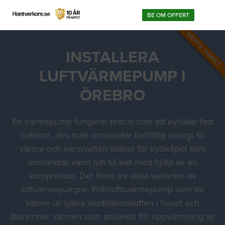
BE OM OFFERT
GRATIS TJÄNST
INSTALLERA
LUFTVÄRMEPUMP I
ÖREBRO
En värmepump fungerar precis som ett kylskåp fast
tvärtom, dvs man omvandlar befintlig energi till
värme och varmvatten istället för kylskåpet som
omvandlar varm luft till kall med hjälp av en
kompressor. Det finns tre olika varianter av
luftvärmepumpar. Frånluftsvärmepump som tar
värme ur själva ventilationsluften i huset och
återvinner värmen som används för uppvärmning av