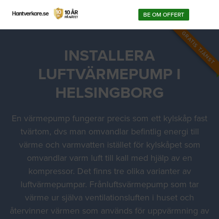
BE OM OFFERT
GRATIS TJÄNST
INSTALLERA
LUFTVÄRMEPUMP I
HELSINGBORG
En värmepump fungerar precis som ett kylskåp fast
tvärtom, dvs man omvandlar befintlig energi till
värme och varmvatten istället för kylskåpet som
omvandlar varm luft till kall med hjälp av en
kompressor. Det finns tre olika varianter av
luftvärmepumpar. Frånluftsvärmepump som tar
värme ur själva ventilationsluften i huset och
återvinner värmen som används för uppvärmning av