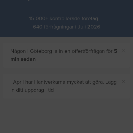
15 000+ kontrollerade företag
640 förfrågningar i Juli 2026
Någon i Göteborg la in en offertförfrågan för
5
min sedan
I April har Hantverkarna mycket att göra. Lägg
in ditt uppdrag i tid
Du och
8 andra
på sajten letar efter proffshjälp
just nu