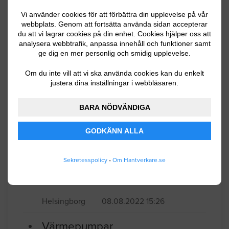
Jag vill köpa och installera en
Vi använder cookies för att förbättra din upplevelse på vår
luftvärmepump i min kolonistuga i
webbplats. Genom att fortsätta använda sidan accepterar
du att vi lagrar cookies på din enhet. Cookies hjälper oss att
Helsingborg. Stugan är ca 41 kvm och
analysera webbtrafik, anpassa innehåll och funktioner samt
taket är lägre än i standardbostäder. Jag
ge dig en mer personlig och smidig upplevelse.
vill ha skriftliga offerter, per mejl eller
Om du inte vill att vi ska använda cookies kan du enkelt
sms.
justera dina inställningar i webbläsaren.
Helsingborg
09.27.2022 09:50
BARA NÖDVÄNDIGA
Värmepumpar
GODKÄNN ALLA
Ta bort gaspanna och ersätta med en
Sekretesspolicy
•
Om Hantverkare.se
varmvattenberedare. har luftvärmepump
och kamin som uppvärmning.
Helsingborg
08.08.2022 15:26
Värmepumpar