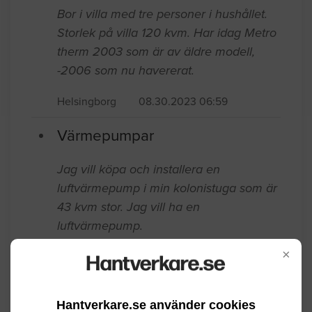
Bor i villa med tre personer i hushållet.
Storlek på villa 120 kvm. Har idag Metro
therm 2003 som är av äldre modell,
-2006 som nu havererat.
Helsingborg
08.30.2023 06:59
Värmepumpar
Jag vill köpa och installera en
luftvärmepump i min kolonistuga som är
43 kvm stor. Jag vill ha en
luftvärmepump.
×
Helsingborg
09.29.2022 12:13
Värmepumpar
Hantverkare.se använder cookies