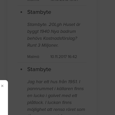
Stambyte
Stambyte. 20Lgh Huset är
byggt 1940 Nya badrum
behövs Kostnadsförslag?
Runt 3 Miljoner.
Malmö
10.11.2017 16:42
Stambyte
Jag har ett hus från 1951. I
×
pannrummet i källaren finns
en lucka i golvet med ett
plåtlock. I luckan finns
möjlighet att rensa röret som