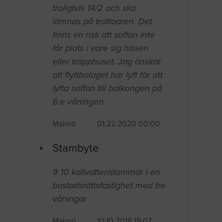
troligtvis 14/2 och ska
lämnas på trottoaren. Det
finns en risk att soffan inte
får plats i vare sig hissen
eller trapphuset. Jag önskar
att flyttbolaget har lyft för att
lyfta soffan till balkongen på
6:e våningen
Malmö
01.22.2020 00:00
Stambyte
9 10 kallvattenstammar i en
bostadsrättsfastighet med tre
våningar
Malmö
10.10.2018 19:07