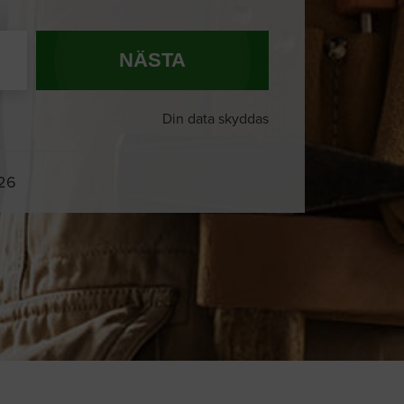
NÄSTA
Din data skyddas
026
Du och
8 andra
på sajten letar efter
proffshjälp just nu