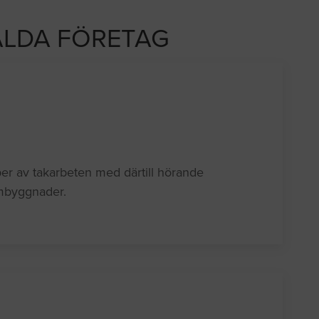
LDA FÖRETAG
yper av takarbeten med därtill hörande
ombyggnader.