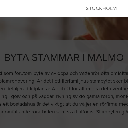
STOCKHOLM
BYTA STAMMAR I MALMÖ
kt som förutom byte av avlopps och vattenrör ofta omfatt
stamrenovering. Är det i ett flerfamiljhus stambytet sker bl
n detaljerad tidplan är A och O för att mildra det eventu
ing i golv och på väggar, rivning av de gamla rören, mont
 ett bostadshus är det viktigt att du väljer en rörfirma me
 är omfattande rörarbeten som skall utföras. Stambyten gör