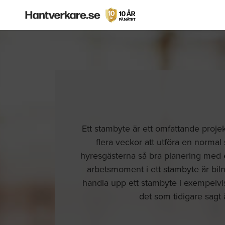
Ett stambyte är ett omfattande proje
flera veckor att utföra en normal 
hyresgästerna så bra planering med e
arbetsmoment i ett stambyte är biln
handla upp ett stambyte i exempelvis
det som tidigare sagt