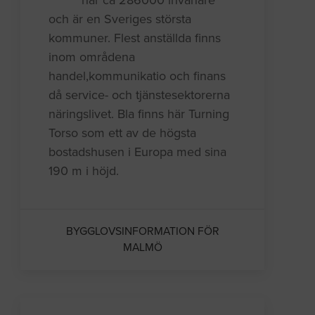
har ca 286000 invånare
och är en Sveriges största
kommuner. Flest anställda finns
inom områdena
handel,kommunikatio och finans
då service- och tjänstesektorerna
näringslivet. Bla finns här Turning
Torso som ett av de högsta
bostadshusen i Europa med sina
190 m i höjd.
BYGGLOVSINFORMATION FÖR
MALMÖ