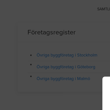
SAMTL
Företagsregister
Övriga byggföretag i Stockholm
Övriga byggföretag i Göteborg
Övriga byggföretag i Malmö