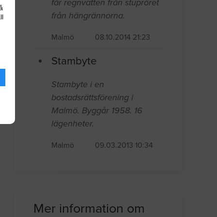
får regnvatten från stupröret
å
från hängrännorna.
ll
Malmö
08.10.2014 21:23
Stambyte
Stambyte i en
bostadsrättsförening i
Malmö. Byggår 1958. 16
lägenheter.
Malmö
09.03.2013 10:34
Mer information om