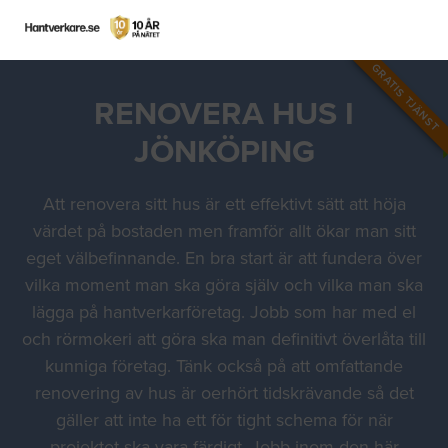
GRATIS TJÄNST
RENOVERA HUS I
JÖNKÖPING
Att renovera sitt hus är ett effektivt sätt att höja
värdet på bostaden men framför allt ökar man sitt
eget välbefinnande. En bra start är att fundera över
vilka moment man ska göra själv och vilka man ska
lägga på hantverkarföretag. Jobb som har med el
och rörmokeri att göra ska man definitivt överlåta till
kunniga företag. Tänk också på att omfattande
renovering av hus är oerhört tidskrävande så det
gäller att inte ha ett för tight schema för när
projektet ska vara färdigt. Jobb inom den här