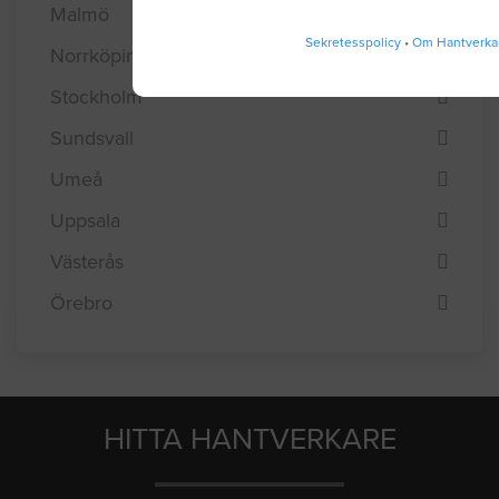
Malmö
Sekretesspolicy
•
Om Hantverka
Norrköping
Stockholm
Sundsvall
Umeå
Uppsala
Västerås
Örebro
HITTA HANTVERKARE