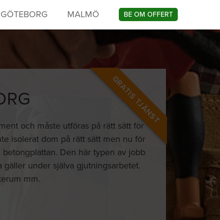
GÖTEBORG
MALMÖ
BE OM OFFERT
GRATIS TJÄNST
ORG
ent och måste utföras på rätt sätt för
te isolerat dom på rätt sätt men nu för
va betongplattan. Den här typen av jobb
gäller under själva gjutningsarbetet.
 uterum mm.