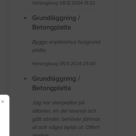
Helsingborg
08.12.2024 15:22
Grundläggning /
Betongplatta
Bygga enplanshus husgrund
platta.
Helsingborg
05.11.2024 23:00
Grundläggning /
Betongplatta
×
Jag har stenplattor på
altanen, en del lossnat och
gått sönder, behöver jämnas
ut och några bytas ut. Offert
önskas.