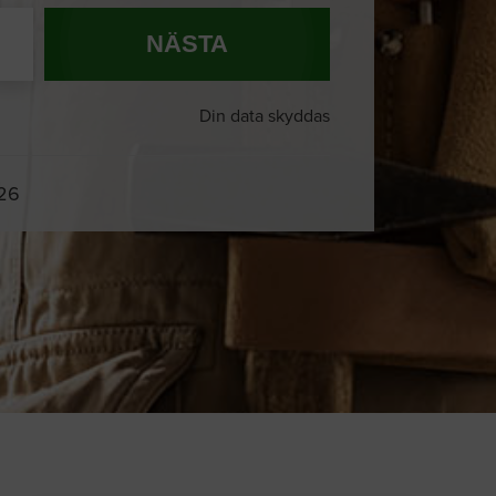
NÄSTA
Din data skyddas
026
Du och
8 andra
på sajten letar efter
proffshjälp just nu