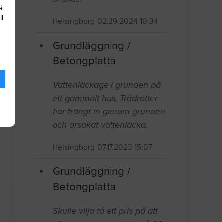
å
ll
Helsingborg
02.29.2024 10:34
Grundläggning /
Betongplatta
Vattenläckage i grunden på
ett gammalt hus. Trädrötter
har trängt in genom grunden
och orsakat vattenläcka.
Helsingborg
07.17.2023 15:07
Grundläggning /
Betongplatta
Skulle vilja få ett pris på att