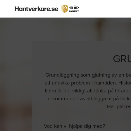
GR
Grundläggning som gjutning av en beto
att undvika problem i framtiden. Histo
tiden är det viktigt att tänka på föra
rekommenderas att lägga ut på fackmä
Här placer
Vad kan vi hjälpa dig med?