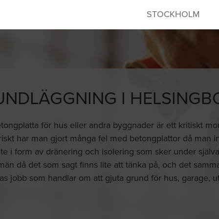
STOCKHOLM
UNDLÄGGNING I HELSINGB
ngplatta för hus eller andra byggnader är ett kritiskt mom
riskt har man gjort många fel med betongplattor då man in
rbete i form av dränering och isolering som sker under själ
n då det som sagt finns lite att tänka på, och det samma 
as jobb som handlar om att gjuta grund för hus, garage,