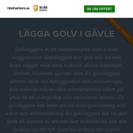
BE OM OFFERT
GRATIS TJÄNST
LÄGGA GOLV I GÄVLE
Golvläggare är ett hantverksyrke som kräver
noggrannhet. Golvläggare klär golv och kanske
även väggar med olika material såsom träparkett,
laminat, linoleum, gummi mm. En golvläggare
arbetar både vid nybyggnation och renoveringar.
Alla material kräver olika arbetsmetoder vilket gör
yrket till ett mångsidigt och varierande arbete. En
golvläggare kan även arbeta med golvslipning och
kakel och klinkersättning. En golvläggare bör ha god
fysik då mycket av arbetet sker knästående och det
är även en del lyft. Som tur är finns det numer