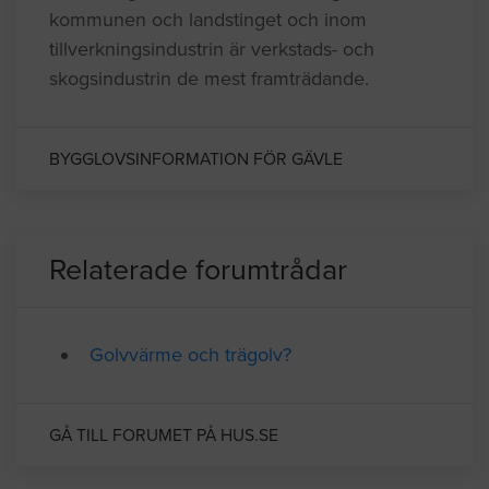
Gävle kommun i Gästrikland har ca
93500 invånare och är residensstad i
Gävleborgs län. De största arbetsgivarna är
kommunen och landstinget och inom
tillverkningsindustrin är verkstads- och
skogsindustrin de mest framträdande.
BYGGLOVSINFORMATION FÖR GÄVLE
Relaterade forumtrådar
Golvvärme och trägolv?