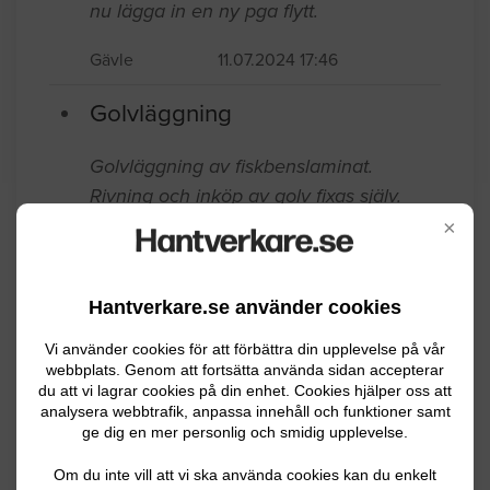
Golvläggning
Har målat min badrumsmatta, behöver
nu lägga in en ny pga flytt.
Gävle
11.07.2024 17:46
Golvläggning
×
Golvläggning av fiskbenslaminat.
Rivning och inköp av golv fixas själv.
Hantverkare.se använder cookies
Nyfiken på kostnad av golvläggning av
fiskbensmönster då detta är mer
Vi använder cookies för att förbättra din upplevelse på vår
webbplats. Genom att fortsätta använda sidan accepterar
krävande.
du att vi lagrar cookies på din enhet. Cookies hjälper oss att
analysera webbtrafik, anpassa innehåll och funktioner samt
Gävle
11.01.2024 10:08
ge dig en mer personlig och smidig upplevelse.
Golvläggning
Om du inte vill att vi ska använda cookies kan du enkelt