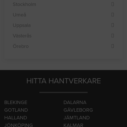
Malmö
Norrköping
Stockholm
Umeå
Uppsala
Västerås
Örebro
HITTA HANTVERKARE
BLEKINGE
DALARNA