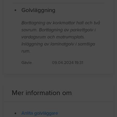
och tröskel till kök Behöver göras om tas
bort eller göras lägre.
Gävle
09.12.2024 22:13
Golvläggning
Borttagning av korkmattor hall och två
sovrum. Borttagning av parkettgolv i
vardagsrum och matrumsplats.
Inläggning av laminatgolv i samtliga
rum.
Gävle
09.04.2024 19:31
Mer information om