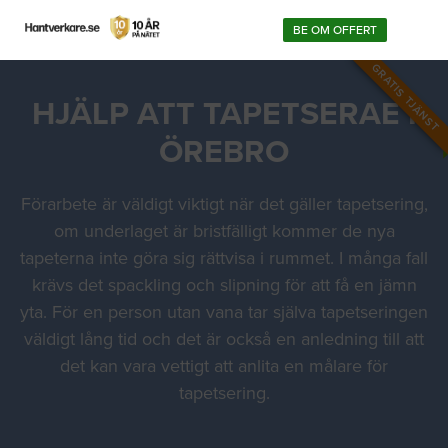
BE OM OFFERT
GRATIS TJÄNST
HJÄLP ATT TAPETSERAE I
ÖREBRO
Förarbete är väldigt viktigt när det gäller tapetsering,
om underlaget är bristfälligt kommer de nya
tapeterna inte göra sig rättvisa i rummet. I många fall
krävs det spackling och slipning för att få en jämn
yta. För en person utan vana tar själva tapetseringen
väldigt lång tid och det är också en anledning till att
det kan vara vettigt att anlita en målare för
tapetsering.