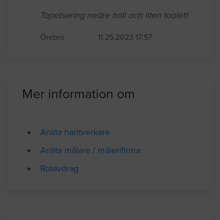
Örebro
12.06.2023 15:28
Tapet / Tapetsera
Tapetsering nedre hall och liten toalett
Örebro
11.25.2023 17:57
Mer information om
Anlita hantverkare
Anlita målare / målerifirma
Rotavdrag