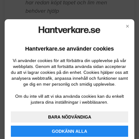
Har ett vardagsrum 420x390 ungefär
som behöver tapetseras omgående. Jag
×
har redan köpt tapet och lim men
behöver hjälp
Hantverkare.se använder cookies
Örebro
11.12.2024 10:54
Vi använder cookies för att förbättra din upplevelse på vår
Tapet / Tapetsera
webbplats. Genom att fortsätta använda sidan accepterar
du att vi lagrar cookies på din enhet. Cookies hjälper oss att
analysera webbtrafik, anpassa innehåll och funktioner samt
Ommålning av hall samt intilliggande
ge dig en mer personlig och smidig upplevelse.
vägg. Takhöjd2. 20 uppskattar till ca 6 m
Om du inte vill att vi ska använda cookies kan du enkelt
vägg totalt. Det är en mörkröd färg idag.
justera dina inställningar i webbläsaren.
Örebro
07.02.2024 04:55
BARA NÖDVÄNDIGA
Tapet / Tapetsera
GODKÄNN ALLA