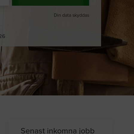
Din data skyddas
026
Du och
8 andra
på sajten letar efter
proffshjälp just nu
Senast inkomna jobb