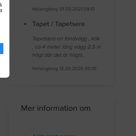
å
Helsingborg
01.09.2021 09:10
ll
Tapet / Tapetsera
Tapetsera en fondvägg , kök
, ca 4 meter lång vägg 2,5 m
högt där det är högst ,
Helsingborg
12.20.2020 00:10
Mer information om