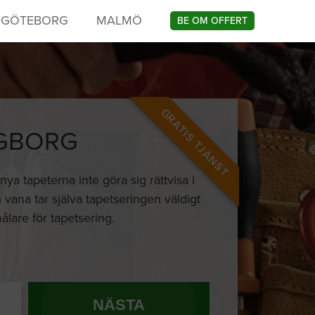
GÖTEBORG
MALMÖ
BE OM OFFERT
GRATIS TJÄNST
NGBORG
nya tapeterna inte göra sig rättvisa i
 vana tar själva tapetseringen väldigt
målare för tapetsering.
NÄSTA