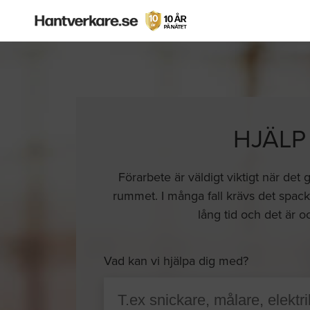
HJÄLP
Förarbete är väldigt viktigt när det 
rummet. I många fall krävs det spackl
lång tid och det är oc
Vad kan vi hjälpa dig med?