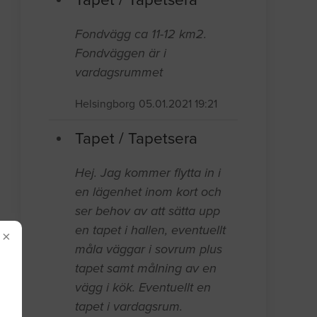
Fondvägg ca 11-12 km2.
Fondväggen är i
vardagsrummet
Helsingborg
05.01.2021 19:21
Tapet / Tapetsera
Hej. Jag kommer flytta in i
en lägenhet inom kort och
ser behov av att sätta upp
en tapet i hallen, eventuellt
×
måla väggar i sovrum plus
tapet samt målning av en
vägg i kök. Eventuellt en
tapet i vardagsrum.