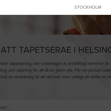
STOCKHOLM
 ATT TAPETSERAE I HELSI
gäller tapetsering, om underlaget är bristfälligt kommer de 
ing och slipning för att få en jämn yta. För en person utan
kså en anledning till att det kan vara vettigt att anlita en 