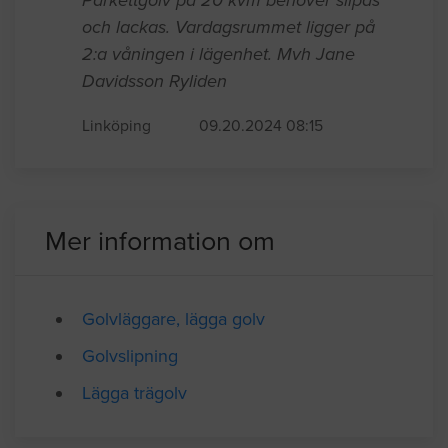
Parkettgolv på 20 kvm behöver slipas
och lackas. Vardagsrummet ligger på
2:a våningen i lägenhet. Mvh Jane
Davidsson Ryliden
Linköping
09.20.2024 08:15
Mer information om
Golvläggare, lägga golv
Golvslipning
Lägga trägolv