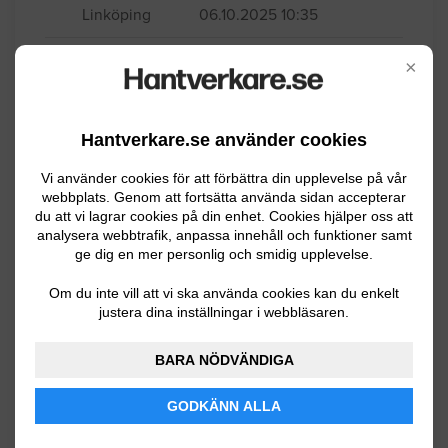
Linköping
06.10.2025 10:35
Golvslipning
×
Parkett ek classic 14mm, ca 55m2,
vardagsrum och kök halvöppen
Hantverkare.se använder cookies
planlösning. Vi behöver också hjälp att
Vi använder cookies för att förbättra din upplevelse på vår
bedöma om golvet golvet är slipbart. Vi
webbplats. Genom att fortsätta använda sidan accepterar
du att vi lagrar cookies på din enhet. Cookies hjälper oss att
har hund i hemmet så det är en hel del
analysera webbtrafik, anpassa innehåll och funktioner samt
repor och mörka slitytor på golvet.
ge dig en mer personlig och smidig upplevelse.
Linköping
05.19.2025 16:47
Om du inte vill att vi ska använda cookies kan du enkelt
justera dina inställningar i webbläsaren.
Golvslipning
BARA NÖDVÄNDIGA
Jag vill ha hjälp med att slipa och lacka
GODKÄNN ALLA
parkettgolv.