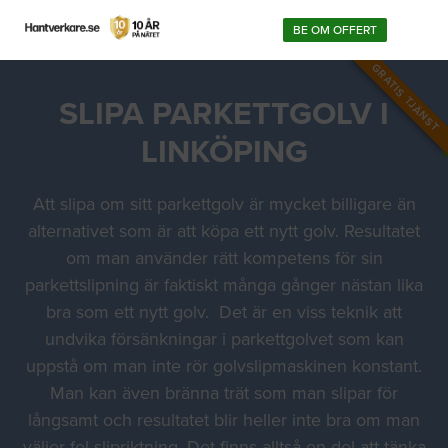
BE OM OFFERT
GRATIS TJÄNST
SLIPA PARKETTGOLV I
LINKÖPING
Att slipa om sitt parkettgolv är mycket billigare än
alternativet som är att köpa ett nytt golv. Resultatet
om man använder rätt kompetens för sin
parkettslipning är faktiskt många gånger nästan lika
bra som ett nytt golv. Det är en viss teknik att
undvika försänkningar i parkettgolvet som kan
uppstå om man inte rör golvslipmaskinen konstant.
Man kan även bränna trät som man slipar för
långsamt och resultatet blir heller inte bra om man
väljer fel slipriktning. Det finns alltså en del att tänka