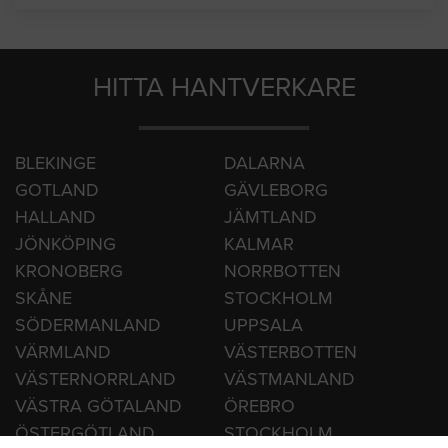
HITTA HANTVERKARE
BLEKINGE
DALARNA
GOTLAND
GÄVLEBORG
HALLAND
JÄMTLAND
JÖNKÖPING
KALMAR
KRONOBERG
NORRBOTTEN
SKÅNE
STOCKHOLM
SÖDERMANLAND
UPPSALA
VÄRMLAND
VÄSTERBOTTEN
VÄSTERNORRLAND
VÄSTMANLAND
VÄSTRA GÖTALAND
ÖREBRO
ÖSTERGÖTLAND
STOCKHOLM