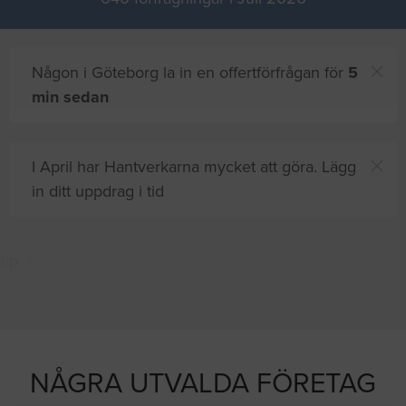
Någon i Göteborg la in en offertförfrågan för
5
min sedan
I April har Hantverkarna mycket att göra. Lägg
in ditt uppdrag i tid
Du och
8 andra
på sajten letar efter proffshjälp
just nu
NÅGRA UTVALDA FÖRETAG