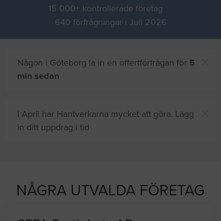
15 000+ kontrollerade företag
640 förfrågningar i Juli 2026
Någon i Göteborg la in en offertförfrågan för
5
min sedan
I April har Hantverkarna mycket att göra. Lägg
in ditt uppdrag i tid
Du och
8 andra
på sajten letar efter proffshjälp
ust nu