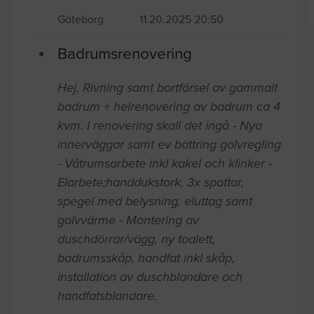
Liten renovering av en dusch med fogar
samt fog i kök mellan köksbänk och
kakelvägg.
Göteborg
11.20.2025 20:50
Badrumsrenovering
Hej, Rivning samt bortförsel av gammalt
badrum + helrenovering av badrum ca 4
kvm. I renovering skall det ingå - Nya
innerväggar samt ev bättring golvregling
- Våtrumsarbete inkl kakel och klinker -
Elarbete;handdukstork, 3x spottar,
spegel med belysning, eluttag samt
golvvärme - Montering av
duschdörrar/vägg, ny toalett,