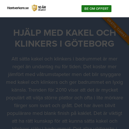
BE OM OFFERT
GRATIS TJÄNST
HJÄLP MED KAKEL OCH
KLINKERS I GÖTEBORG
Att sätta kakel och klinkers i badrummet är mer
regel än undantag nu för tiden. Det kostar mer
jämfört med våtrumstapeter men det blir snyggare
med kakel och klinkers och ger badrummet en lyxig
känsla. Trenden för 2010 visar att det är mycket
populärt att välja större plattor och ofta i lite mörkare
färger som svart och grått. Det har även blivit
populärare med blank finish på kaklet. Det är viktigt
att ha rätt kunskap för att kunna sätta kakel och
klinkers själv i badrummet. Det allra viktigaste i