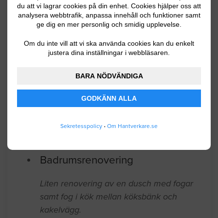
du att vi lagrar cookies på din enhet. Cookies hjälper oss att
Göteborg
05.07.2026 09:57
analysera webbtrafik, anpassa innehåll och funktioner samt
ge dig en mer personlig och smidig upplevelse.
Badrumsrenovering
Om du inte vill att vi ska använda cookies kan du enkelt
justera dina inställningar i webbläsaren.
Två kakel som har spruckit i badrummet
BARA NÖDVÄNDIGA
Göteborg
04.27.2026 15:49
GODKÄNN ALLA
Badrumsrenovering
Sekretesspolicy
•
Om Hantverkare.se
I have a broken tile in Bathroom wall. I
need to replace it with new one. I have
new tile available with me.
Göteborg
03.24.2026 07:50
Badrumsrenovering