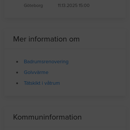
badrumsskåp, handfat inkl skåp,
installation av duschblandare och
handfatsblandare.
Göteborg
11.13.2025 15:00
Mer information om
Badrumsrenovering
Golvvärme
Tätskikt i våtrum