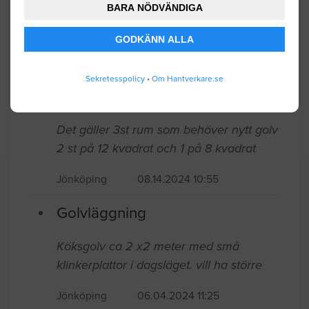
Jönköping
11.18.2024 07:23
BARA NÖDVÄNDIGA
Golvläggning
GODKÄNN ALLA
Lägga massivt trägolv på reglar ca 50-
Sekretesspolicy
•
Om Hantverkare.se
55m2. Lutar något så måste rikta upp.
Jönköping
11.04.2024 11:39
Golvläggning
Det gäller 3st rum som behöver nytt golv
2 st på 12 kvadrat och 1 på 8 kvadrat
Jönköping
08.14.2024 10:55
Golvläggning
Köksgolv ca 2 x2 meter med små