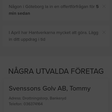
Någon i Göteborg la in en offertförfrågan för
5
min sedan
I April har Hantverkarna mycket att göra. Lägg
in ditt uppdrag i tid
8 andra
på sajten letar efter proffshjälp
NÅGRA UTVALDA FÖRETAG
Svenssons Golv AB, Tommy