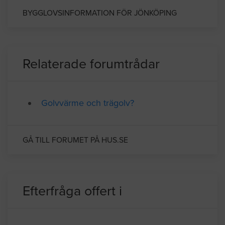
myndigheter. Därfär består näringslivet främst
av den offentliga sektorn.
BYGGLOVSINFORMATION FÖR JÖNKÖPING
Relaterade forumtrådar
Golvvärme och trägolv?
GÅ TILL FORUMET PÅ HUS.SE