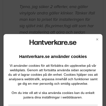
Jönköping
08.09.2025 18:09
Golvläggning
Tjena, jag söker 2 offerter, ena gäller
vinylgolv andra gäller klinker. Tänker ifall
×
man kan ta priset för installeringen för
sig självt inkl. (fix,primer,fog) allt som har
med installering att göra och sedan
Hantverkare.se använder cookies
plattorna för sig självt Vinylgolv -
vit/ljusgrå 190kvm högkvalitativt, väldigt
Vi använder cookies för att förbättra din upplevelse på vår
webbplats. Genom att fortsätta använda sidan accepterar
slitstarkt, vattentätt och till
du att vi lagrar cookies på din enhet. Cookies hjälper oss att
kommersionellt bruk + installering
analysera webbtrafik, anpassa innehåll och funktioner samt
Klinker vit/ljusgrå 171 kvm + installering
ge dig en mer personlig och smidig upplevelse.
Just nu ligger det kakelgolv i lokalen
Om du inte vill att vi ska använda cookies kan du enkelt
Mvh
justera dina inställningar i webbläsaren.