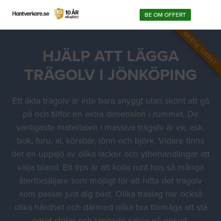
BE OM OFFERT
GRATIS TJÄNST
HJÄLP ATT LÄGGA
TRÄGOLV I JÖNKÖPING
Ett äkta trägolv är inte bara snyggt utan skönt att gå
på och tillför en extra dimension i rummet. De
vanligaste materialen i massiva trägolv är ek, ask,
bok, furu, al, körsbär, lönn och björk. Vidare finns
det en uppsjö av olika lacker och ytbehandlingar att
välja bland. Ett tips är att kolla runt hos så många
återförsäljare som möjligt för att hitta det trägolv
som passar just dig bäst. Olika träslag har också
olika hårdhet och därmed olika bra förmåga att stå
emot stötar och tappade saker på golvet.