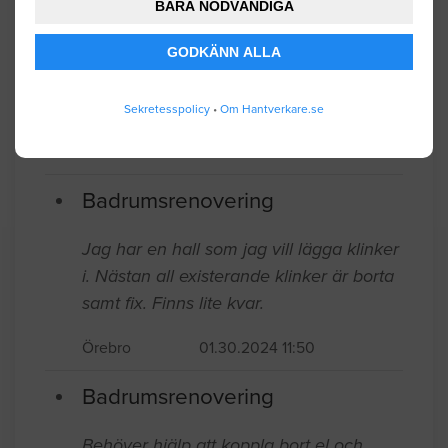
BARA NÖDVÄNDIGA
Örebro
09.01.2025 07:30
GODKÄNN ALLA
Badrumsrenovering
Sekretesspolicy
•
Om Hantverkare.se
2 stycken origibalbadrum på
Gladarbergsvägen 95. Ett badrum på ca
4 kvm, mattor. Dusch, tvättställ, toa.
Örebro
11.12.2024 14:40
Badrumsrenovering
Jag har en hall som jag vill lägga klinker
i. Nästan all existerande klinker är borta
samt fix. Finns lite kvar.
Örebro
01.30.2024 11:50