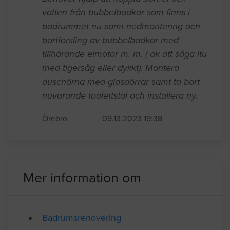
Badrumsrenovering
Behöver hjälp att koppla bort el och
vatten från bubbelbadkar som finns i
badrummet nu samt nedmontering och
bortforsling av bubbelbadkar med
tillhörande elmotor m. m. ( ok att såga itu
med tigersåg eller dylikt). Montera
duschörna med glasdörrar samt ta bort
nuvarande toalettstol och installera ny.
Örebro
09.13.2023 19:38
Mer information om