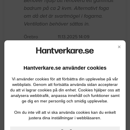
Badrumsrenovering
Behöver hjälp att renovera ett gammalt
badrum på ca 2 kvm. Alternativt foga
om då det är svartmögel i fogarna.
×
Ventilation behöver sättas in.
Örebro
11.13.2025 14:09
Hantverkare.se använder cookies
Badrumsrenovering
Vi använder cookies för att förbättra din upplevelse på vår
webbplats. Genom att fortsätta använda sidan accepterar
Byte av golv och väggmattor i badrum,
du att vi lagrar cookies på din enhet. Cookies hjälper oss att
analysera webbtrafik, anpassa innehåll och funktioner samt
ca 2*2m. En duschhörna med duschsarg
ge dig en mer personlig och smidig upplevelse.
i golv, en toastol, ett fönster, en dörr, två
golvbrunnar, inkommande vatten genom
Om du inte vill att vi ska använda cookies kan du enkelt
justera dina inställningar i webbläsaren.
golv. Jag tömmer på inredning, och river
ut gamla mattan.