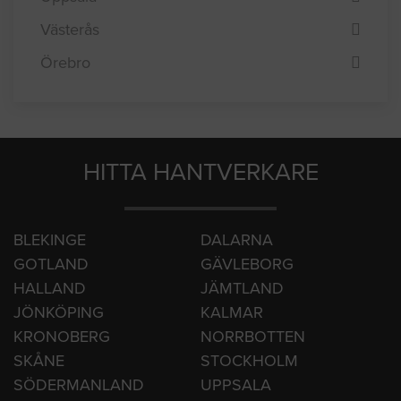
Sundsvall
Umeå
Uppsala
Västerås
Örebro
HITTA HANTVERKARE
BLEKINGE
DALARNA
GOTLAND
GÄVLEBORG
HALLAND
JÄMTLAND
JÖNKÖPING
KALMAR