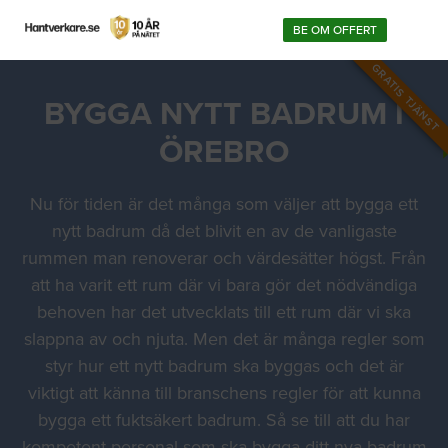
BE OM OFFERT
GRATIS TJÄNST
BYGGA NYTT BADRUM I
ÖREBRO
Nu för tiden är det många som väljer att bygga ett
nytt badrum då det blivit en av de vanligaste
rummen man renoverar och värdesätter högst. Från
att ha varit ett rum där vi bara gör det nödvändiga
behoven har det utvecklats till ett rum där vi ska
slappna av och njuta. Men det är många regler som
styr hur ett nytt badrum ska byggas och det är
viktigt att känna till branschens regler för att kunna
bygga ett fuktsäkert badrum. Så se till att du har
kompetent personal som ska bygga ditt nya badrum