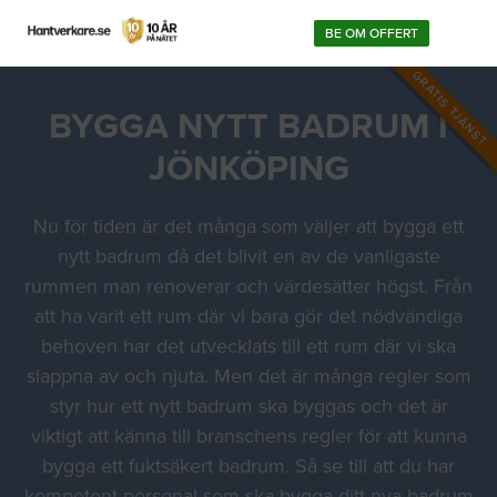
BE OM OFFERT
GRATIS TJÄNST
BYGGA NYTT BADRUM I
JÖNKÖPING
Nu för tiden är det många som väljer att bygga ett
nytt badrum då det blivit en av de vanligaste
rummen man renoverar och värdesätter högst. Från
att ha varit ett rum där vi bara gör det nödvändiga
behoven har det utvecklats till ett rum där vi ska
slappna av och njuta. Men det är många regler som
styr hur ett nytt badrum ska byggas och det är
viktigt att känna till branschens regler för att kunna
bygga ett fuktsäkert badrum. Så se till att du har
kompetent personal som ska bygga ditt nya badrum