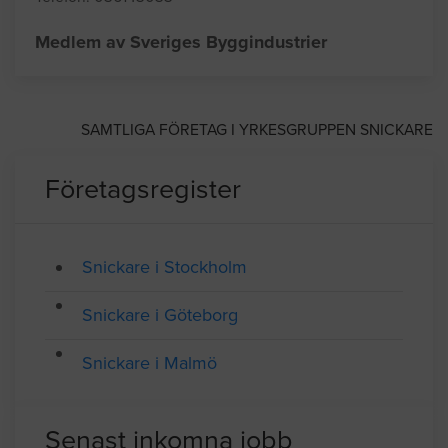
HSB Göta Byggaktiebolag
Adress: Box 628, JÖNKÖPING
Telefon: 036143033
Medlem av Sveriges Byggindustrier
SAMTLIGA FÖRETAG I YRKESGRUPPEN SNICKARE
Företagsregister
Snickare i Stockholm
Snickare i Göteborg
Snickare i Malmö