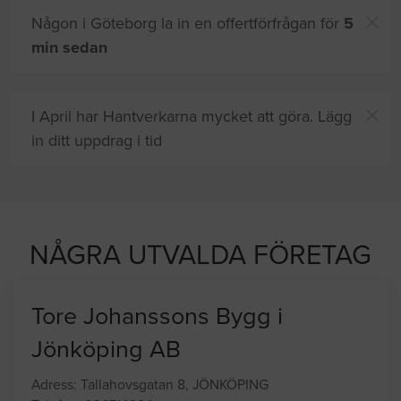
Någon i Göteborg la in en offertförfrågan för
5
min sedan
I April har Hantverkarna mycket att göra. Lägg
in ditt uppdrag i tid
ra
på sajten letar efter proffshjälp
NÅGRA UTVALDA FÖRETAG
Tore Johanssons Bygg i