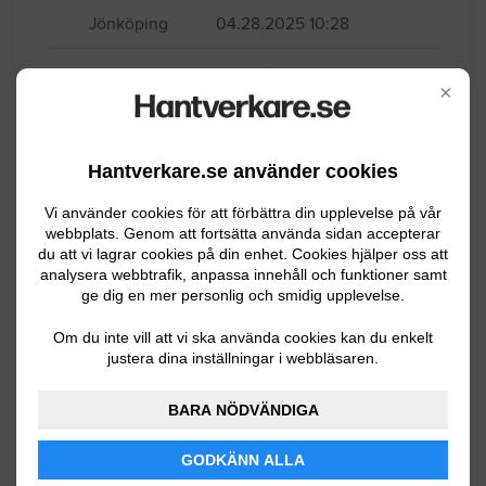
Prisförslag på våtrumsmatta
/Våtrumstapet Prisförslag på kakel i hala
badrummet
×
Jönköping
04.28.2025 10:28
Badrumsrenovering
Hantverkare.se använder cookies
Vi använder cookies för att förbättra din upplevelse på vår
Vi vill renovera ett stort badrum. Kakel
webbplats. Genom att fortsätta använda sidan accepterar
och klinker ska läggas på nytt då gamla
du att vi lagrar cookies på din enhet. Cookies hjälper oss att
analysera webbtrafik, anpassa innehåll och funktioner samt
kakel har släppt.
ge dig en mer personlig och smidig upplevelse.
Jönköping
12.09.2024 21:21
Om du inte vill att vi ska använda cookies kan du enkelt
justera dina inställningar i webbläsaren.
Badrumsrenovering
BARA NÖDVÄNDIGA
Hej! Har ett litet badrum/ duschrum med
mått 1,93 m x 1,50 m x 2,59 m som fått
GODKÄNN ALLA