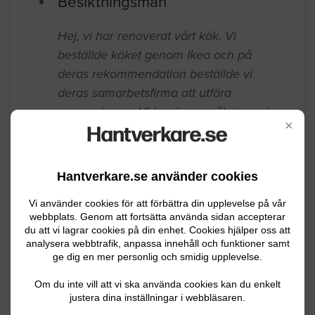
Besiktningsman
Hej, vi har renoverat vårt kök. Vi
beställde köket genom Ikea och på
deras rekommendation beställde vi
deras samarbetsfirma att utföra
renoveringen. Vi tog även målning och
×
tapetsering genom firman.
Örebro
11.08.2025 11:29
Hantverkare.se använder cookies
Besiktningsman
Vi använder cookies för att förbättra din upplevelse på vår
webbplats. Genom att fortsätta använda sidan accepterar
Kontroll av elinstallation
du att vi lagrar cookies på din enhet. Cookies hjälper oss att
analysera webbtrafik, anpassa innehåll och funktioner samt
ge dig en mer personlig och smidig upplevelse.
Örebro
02.18.2022 15:09
Om du inte vill att vi ska använda cookies kan du enkelt
Besiktningsman
justera dina inställningar i webbläsaren.