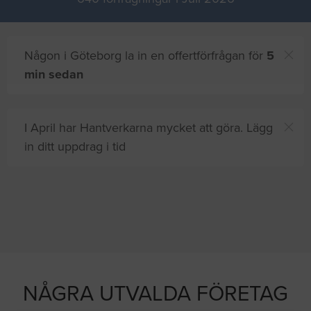
Någon i Göteborg la in en offertförfrågan för
5
min sedan
I April har Hantverkarna mycket att göra. Lägg
in ditt uppdrag i tid
Du och
8 andra
på sajten letar efter proffshjälp
just nu
NÅGRA UTVALDA FÖRETAG