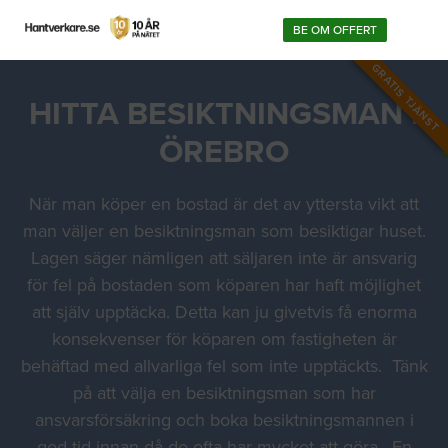
BE OM OFFERT
GRATIS TJÄNST
HITTA BESIKTNINGSMAN I
ÖREBRO
När man köper en bostad är det av yttersta vikt att
man väljer en besiktningsman som besiktigar huset.
Lagen säger nämligen att säljaren inte är ansvarig
för fel på bostaden som köparen har haft möjlighet
att själv upptäcka. Detta kan ju givetvis få enorma
konsekvenser för köparen om fastigheten är
behäftad med allvarliga fel som inte upptäckts. Tänk
på att välja en besiktningsman som har
ansvarsförsäkring och boka besiktningsmannen i
god tid innan då de ofta har mycket att göra. En