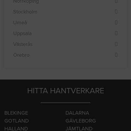
Norrköping
Stockholm
Umeå
Uppsala
Västerås
Örebro
HITTA HANTVERKARE
BLEKINGE
DALARNA
GOTLAND
GÄVLEBORG
HALLAND
JÄMTLAND