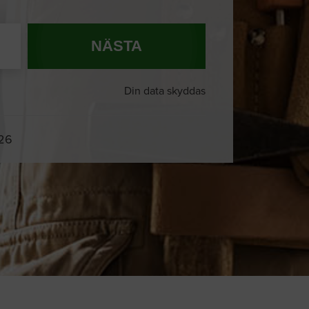
NÄSTA
Din data skyddas
026
Du och
8 andra
på sajten letar efter
proffshjälp just nu