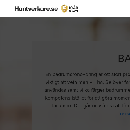
B
En badrumsrenovering är ett stort pr
viktigt att veta man vill ha. Se över 
användas samt vilka färger badrummet s
kompetens istället för att göra momen
fackmän. Det går också bra att få 
ren