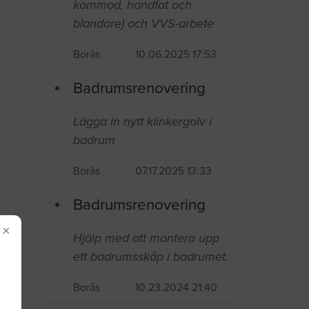
kommod, handfat och
blandare) och VVS-arbete
Borås
10.06.2025 17:53
Badrumsrenovering
Lägga in nytt klinkergolv i
badrum
Borås
07.17.2025 13:33
Badrumsrenovering
×
Hjälp med att montera upp
ett badrumsskåp i badrumet.
Borås
10.23.2024 21:40