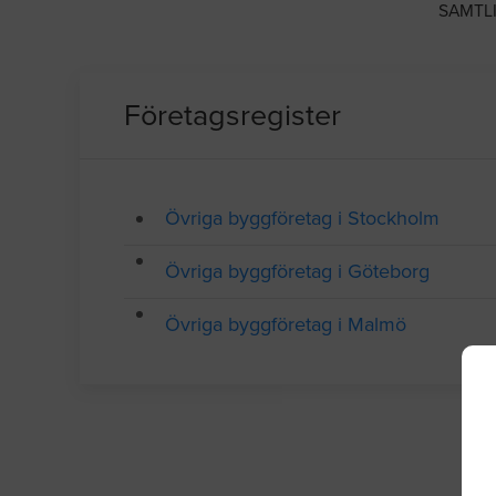
SAMTL
Företagsregister
Övriga byggföretag i Stockholm
Övriga byggföretag i Göteborg
Övriga byggföretag i Malmö