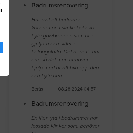
Badrumsrenovering
å
ll
Har rivit ett badrum i
källaren och skulle behöva
byta golvbrunnen som är i
gjutjärn och sitter i
betongplatta. Det är rent runt
om, så det man behöver
hjälp med är att bila upp den
och byta den.
Borås
08.28.2024 04:57
Badrumsrenovering
En liten yta i badrummet har
lossade klinker som. behöver