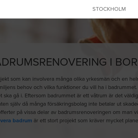
STOCKHOLM
ADRUMSRENOVERING I BOR
ojekt som kan involvera många olika yrkesmän och en hel
familjens behov och vilka funktioner du vill ha i badrummet
ka gå i. Eftersom badrummet är ett våtrum är det väldigt 
ten själv då många försäkringsbolag inte betalar ut skade
offerter på vissa delar av badrumsrenoveringen om man vill 
overa badrum
är ett stort projekt som kräver mycket plane