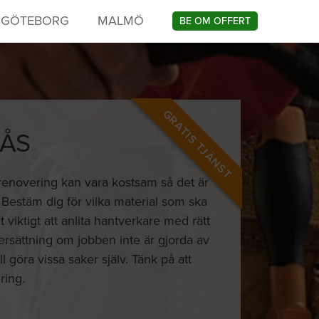
GÖTEBORG
MALMÖ
BE OM OFFERT
GRATIS TJÄNST
ÅS
renovering kan vara kostsam så det är
. Bestäm dig för vilka material som ska
viktigt att anlita hantverkare med rätt
ersättning om jobben inte är gjorda av
göra vissa saker själv. Tänk på att
ring.