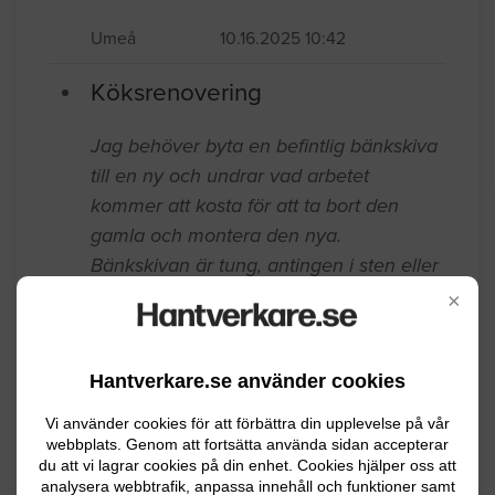
Umeå
10.16.2025 10:42
Köksrenovering
Jag behöver byta en befintlig bänkskiva
till en ny och undrar vad arbetet
kommer att kosta för att ta bort den
gamla och montera den nya.
Bänkskivan är tung, antingen i sten eller
akrylplast, och är i två delar, en del är
×
3090 x 635 och den andra delen är
2305 x 1025. Diskhon kommer vara
Hantverkare.se använder cookies
underlimmad och det ska göras hål (som
är förberett) för spishällen och den ska
Vi använder cookies för att förbättra din upplevelse på vår
också sättas på plats.
webbplats. Genom att fortsätta använda sidan accepterar
du att vi lagrar cookies på din enhet. Cookies hjälper oss att
analysera webbtrafik, anpassa innehåll och funktioner samt
Umeå
08.11.2025 14:44