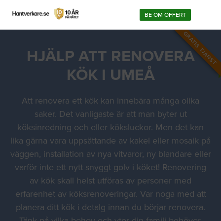
BE OM OFFERT
GRATIS TJÄNST
HJÄLP ATT RENOVERA
KÖK I UMEÅ
Att renovera ett kök kan innebära många olika
saker. Det vanligaste är att man byter ut
köksinredning och eller köksluckor. Men det kan
lika gärna vara uppsättande av kakel eller mosaik på
väggen, installation av nya vitvaror, ny blandare eller
varför inte ett nytt snyggt golv i köket! Renovering
av kök skall helst utföras av personer med
erfarenhet av köksrenoveringar. Var noga med att
planera ditt kök i detalg innan du börjar renovera.
Tänk på vilka behov och ytor din familj behöver.