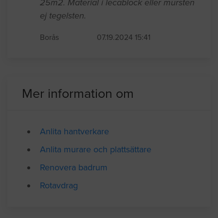
Hjälp med murning av växthus på mur
och eller putsning av mur till växthus
25m2. Material i lecablock eller mursten
ej tegelsten.
Borås
07.19.2024 15:41
Mer information om
Anlita hantverkare
Anlita murare och plattsättare
Renovera badrum