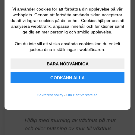
Murning / Plattsättning
Vi använder cookies för att förbättra din upplevelse på vår
webbplats. Genom att fortsätta använda sidan accepterar
Jag behöver skapa en dörröppning i vad
du att vi lagrar cookies på din enhet. Cookies hjälper oss att
analysera webbtrafik, anpassa innehåll och funktioner samt
jag tror är en tegelvägg, och sätta igen
ge dig en mer personlig och smidig upplevelse.
en annan öppning i tegelväggen, för att
återställa lägenheten till
Om du inte vill att vi ska använda cookies kan du enkelt
justera dina inställningar i webbläsaren.
originalplanlösning.
BARA NÖDVÄNDIGA
Borås
09.12.2024 09:50
GODKÄNN ALLA
Murning / Plattsättning
Foga om tegelfasad, kortsida ca 50kvm.
Sekretesspolicy
•
Om Hantverkare.se
Tegel från 60 talet. Grå fog
Borås
07.23.2024 08:39
Murning / Plattsättning