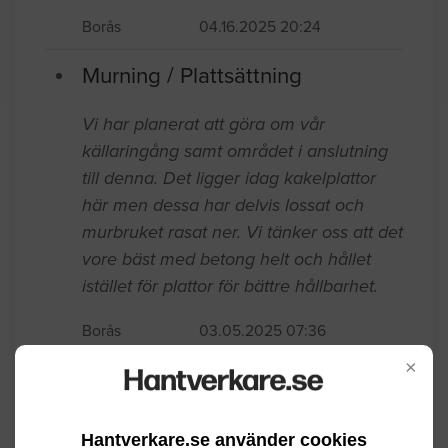
som är ca 2 m höga men inte mer än 1
m bredd totalt. Vill renovera detta om
möjligt.
Borås
04.16.2025 20:24
Murning / Plattsättning
Vi har planerat att göra om vår
källaringång samt området i anslutning
till denna. Det ligger idag kakelplattor
här men dessa har delvis lossat och
murbruket rasat ner. Vi tänker oss att det
vore bäst med betong helt och hållet
×
istället för plattor för bättre hållbarhet.
Borås
03.05.2025 07:36
Hantverkare.se använder cookies