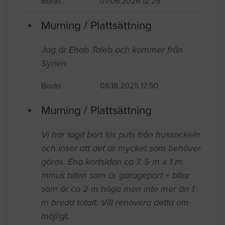
Behöver hjälp med att laga fogarna på
skorstenen.
Borås
07.06.2026 12:29
Murning / Plattsättning
Jag är Ehab Taleb och kommer från
Syrien
Borås
08.18.2025 17:50
Murning / Plattsättning
Vi har tagit bort lös puts från hussockeln
och inser att det är mycket som behöver
göras. Ena kortsidan ca 7. 5 m x 1 m
minus biten som är garageport + bitar