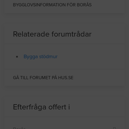
tidigare med tyngdpunkten inom textil- och
konfektionsindustri
BYGGLOVSINFORMATION FÖR BORÅS
Relaterade forumtrådar
Bygga stödmur
GÅ TILL FORUMET PÅ HUS.SE