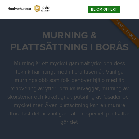
BE OM OFFERT
GRATIS TJÄNST
MURNING &
PLATTSÄTTNING I BORÅS
Murning är ett mycket gammalt yrke och dess
teknik har hängt med i flera tusen år. Vanliga
murningsjobb som folk behöver hjälp med är:
renovering av ytter- och källarväggar, murning av
skorstenar och kakelugnar, putsning av fasader och
mycket mer. Även plattsättning kan en murare
utföra fast det är vanligare att en speciell plattsättare
gör det.