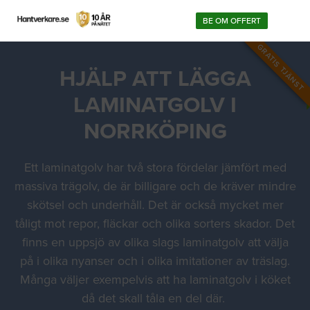
BE OM OFFERT
GRATIS TJÄNST
HJÄLP ATT LÄGGA
LAMINATGOLV I
NORRKÖPING
Ett laminatgolv har två stora fördelar jämfört med
massiva trägolv, de är billigare och de kräver mindre
skötsel och underhåll. Det är också mycket mer
tåligt mot repor, fläckar och olika sorters skador. Det
finns en uppsjö av olika slags laminatgolv att välja
på i olika nyanser och i olika imitationer av träslag.
Många väljer exempelvis att ha laminatgolv i köket
då det skall tåla en del där.