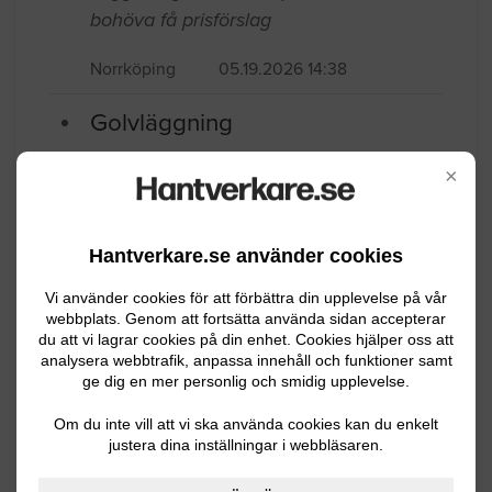
Skulle behöva byta golv och måla
väggar lägenheten är på 23 kvm skulle
bohöva få prisförslag
Norrköping
05.19.2026 14:38
×
Golvläggning
Hantverkare.se använder cookies
Byta av golv i köket Vinylklick ligger
plattor där nu cirka 6 kvm
Vi använder cookies för att förbättra din upplevelse på vår
webbplats. Genom att fortsätta använda sidan accepterar
du att vi lagrar cookies på din enhet. Cookies hjälper oss att
Norrköping
04.13.2026 08:20
analysera webbtrafik, anpassa innehåll och funktioner samt
ge dig en mer personlig och smidig upplevelse.
Golvläggning
Om du inte vill att vi ska använda cookies kan du enkelt
justera dina inställningar i webbläsaren.
Kostnad för Badrumsgolv inklusive
tätskikt och golvvärme?