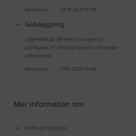
vinylplattor som sitter på fasthäftat med
lim, nytt laminatgolv finns tillgängligt
med en rulle överdragsmatta
Norrköping
08.10.2025 07:15
Golvläggning
Lägenhet på 84 kvm med gamla
plankgolv. Vi vill slipa golvet och sedan
ytbehandla.
Norrköping
07.10.2025 10:08
Mer information om