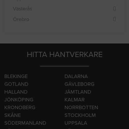
Sundsvall
Umeå
Uppsala
Västerås
Örebro
HITTA HANTVERKARE
BLEKINGE
DALARNA
GOTLAND
GÄVLEBORG
HALLAND
JÄMTLAND
JÖNKÖPING
KALMAR