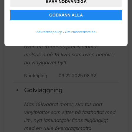
BARA NÖDVÄNDIGA
Norrköping
09.29.2025 10:48
GODKÄNN ALLA
Golvläggning
Sekretesspolicy
•
Om Hantverkare.se
Vi ska lägga om vinylgolvet i vår matsal
på lagret i Norrköping. Rummet är 75
kvm stort, men 13 kvm går bort pga att
det finns klinker vi köket. Däremot har vi
även ett trapphus precis utanför
matsalen på 15 kvm som även behöver
ha vinylgolvet bytt.
Norrköping
09.22.2025 08:32
Golvläggning
Max 16kvadrat meter, ska tas bort