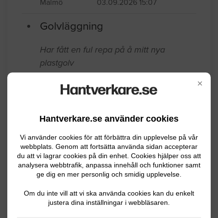
dokumenterad erfarenhet av att arbeta
med sandgolv.
Malmö
03.09.2026 15:07
Golvläggning
×
Har fått en ful repa på å mitt nya
plastgolv
Hantverkare.se använder cookies
Malmö
11.09.2025 11:28
Vi använder cookies för att förbättra din upplevelse på vår
webbplats. Genom att fortsätta använda sidan accepterar
Golvläggning
du att vi lagrar cookies på din enhet. Cookies hjälper oss att
analysera webbtrafik, anpassa innehåll och funktioner samt
Hej, Jag önskar en offert för följande
ge dig en mer personlig och smidig upplevelse.
arbete:• Montering av golvlister i en hall
Om du inte vill att vi ska använda cookies kan du enkelt
på ca 10,5 kvm. Golvet är nylagt parkett
justera dina inställningar i webbläsaren.
och det är viktigt att få en snygg och