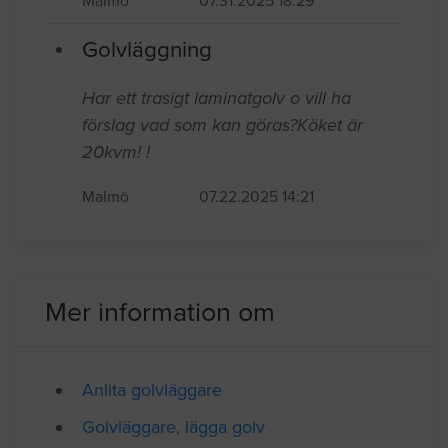
dnr=3587 och borttagning av nuvarande
i hall/korridor 11,5 kvadrat cirka.
Malmö
07.31.2025 18:29
Golvläggning
Har ett trasigt laminatgolv o vill ha
förslag vad som kan göras?Köket är
20kvm! !
Malmö
07.22.2025 14:21
Mer information om