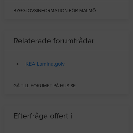
högsta bostadshusen i Europa med sina 190
m i höjd.
BYGGLOVSINFORMATION FÖR MALMÖ
Relaterade forumtrådar
IKEA Laminatgolv
GÅ TILL FORUMET PÅ HUS.SE