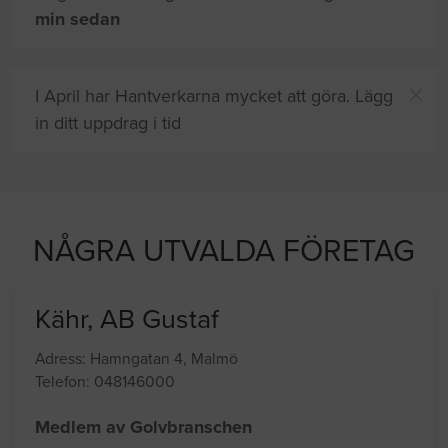
min sedan
I April har Hantverkarna mycket att göra. Lägg
in ditt uppdrag i tid
h
8 andra
på sajten letar efter proffshjälp
NÅGRA UTVALDA FÖRETAG
Kähr, AB Gustaf
Adress: Hamngatan 4, Malmö