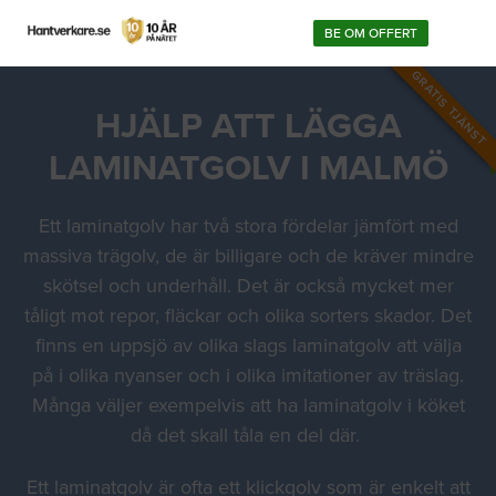
BE OM OFFERT
GRATIS TJÄNST
HJÄLP ATT LÄGGA
LAMINATGOLV I MALMÖ
Ett laminatgolv har två stora fördelar jämfört med
massiva trägolv, de är billigare och de kräver mindre
skötsel och underhåll. Det är också mycket mer
tåligt mot repor, fläckar och olika sorters skador. Det
finns en uppsjö av olika slags laminatgolv att välja
på i olika nyanser och i olika imitationer av träslag.
Många väljer exempelvis att ha laminatgolv i köket
då det skall tåla en del där.
Ett laminatgolv är ofta ett klickgolv som är enkelt att