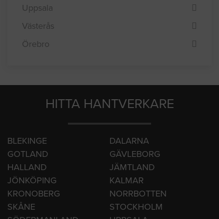
Sundsvall
Umeå
Uppsala
Västerås
Örebro
HITTA HANTVERKARE
BLEKINGE
DALARNA
GOTLAND
GÄVLEBORG
HALLAND
JÄMTLAND