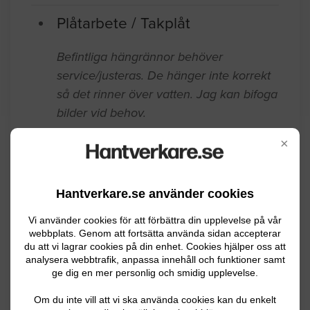
hörn på snygg sätt
Stockholm
04.28.2026 20:46
Plåtarbete / Takplåt
Befintliga hängrännor behöver
service/justeras. De hänger inte korrekt
×
så det rinner över vatten. Jag kan bifoga
bilder vid behov.
Hantverkare.se använder cookies
Stockholm
03.25.2026 11:42
Vi använder cookies för att förbättra din upplevelse på vår
Plåtarbete / Takplåt
webbplats. Genom att fortsätta använda sidan accepterar
du att vi lagrar cookies på din enhet. Cookies hjälper oss att
analysera webbtrafik, anpassa innehåll och funktioner samt
Komplettering av takplåt på kupa ,
ge dig en mer personlig och smidig upplevelse.
ventilation etc på tegeltak samt
Om du inte vill att vi ska använda cookies kan du enkelt
Gångbrygga. Flerfamiljshus. Vill sätta