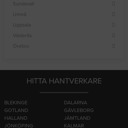
Norrköping
Stockholm
Sundsvall
Umeå
Uppsala
Västerås
Örebro
HITTA HANTVERKARE
BLEKINGE
DALARNA