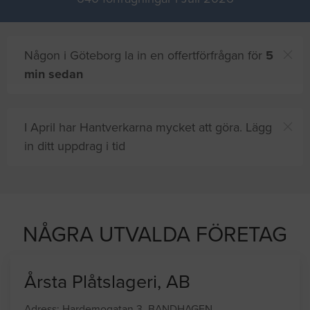
Någon i Göteborg la in en offertförfrågan för
5
min sedan
I April har Hantverkarna mycket att göra. Lägg
in ditt uppdrag i tid
ch
8 andra
på sajten letar efter proffshjälp
nu
NÅGRA UTVALDA FÖRETAG