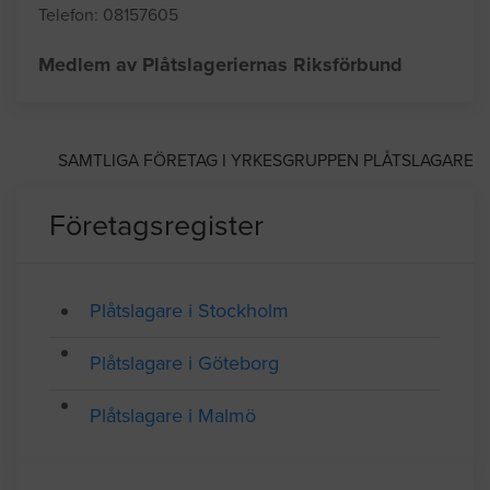
Welldon Plåtslageriservice
Adress: Döbelnsgatan 52 bv, STOCKHOLM
Telefon: 08157605
Medlem av Plåtslageriernas Riksförbund
SAMTLIGA FÖRETAG I YRKESGRUPPEN PLÅTSLAGARE
Företagsregister
Plåtslagare i Stockholm
Plåtslagare i Göteborg