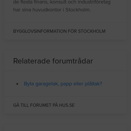
skärgård med upp till 30000 olika öar vilket
gör skärgården till den mest örika i världen.
Näringslivet är förstås väldigt omfattande då
de flesta finans, konsult och industriföretag
har sina huvudkontor i Stockholm.
BYGGLOVSINFORMATION FÖR STOCKHOLM
Relaterade forumtrådar
Byta garagetak, papp eller plåttak?
GÅ TILL FORUMET PÅ HUS.SE