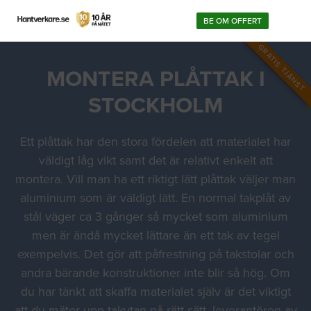
BE OM OFFERT
GRATIS TJÄNST
MONTERA PLÅTTAK I
STOCKHOLM
Ett plåttak har den stora fördelen att materialet har
väldigt låg vikt samt det är relativt enkelt att
montera. Vill man ha ett riktigt lätt plåttak väljer man
aluminium som är väldigt lätt. En normal takplåt av
stål väger ca 3 gånger så mycket som aluminium
men är ändå mycket lättare än ett tak av tegel
exempelvis. Det gör att påfrestning på takstolar och
andra bärande konstruktioner inte blir så hög. Om
du har tänkt att skaffa materialet själv är det viktigt
att du mäter upp takytan på rätt sätt, leverantören av