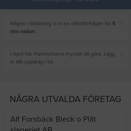
Någon i Göteborg la in en offertförfrågan för
5
min sedan
I April har Hantverkarna mycket att göra. Lägg
in ditt uppdrag i tid
andra
på sajten letar efter proffshjälp
NÅGRA UTVALDA FÖRETAG