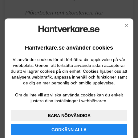
Eskilstuna
03.04.2026 10:18
Plåtarbete / Takplåt
×
Plåtarbeten runt skorstenen, har
läckage.
Hantverkare.se använder cookies
Vi använder cookies för att förbättra din upplevelse på vår
Eskilstuna
07.24.2025 14:25
webbplats. Genom att fortsätta använda sidan accepterar
du att vi lagrar cookies på din enhet. Cookies hjälper oss att
Plåtarbete / Takplåt
analysera webbtrafik, anpassa innehåll och funktioner samt
ge dig en mer personlig och smidig upplevelse.
Del av nackplåten ca 3 m har låssnat på
Om du inte vill att vi ska använda cookies kan du enkelt
bastu/gäststuga. Skall fästas på plats.
justera dina inställningar i webbläsaren.
Eskilstuna
04.04.2024 10:29
BARA NÖDVÄNDIGA
Plåtarbete / Takplåt
GODKÄNN ALLA