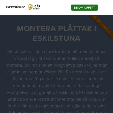
BE OM OFFERT
GRATIS TJÄNST
MONTERA PLÅTTAK I
ESKILSTUNA
Ett plåttak har den stora fördelen att materialet har
väldigt låg vikt samt det är relativt enkelt att
montera. Vill man ha ett riktigt lätt plåttak väljer man
aluminium som är väldigt lätt. En normal takplåt av
stål väger ca 3 gånger så mycket som aluminium
men är ändå mycket lättare än ett tak av tegel
exempelvis. Det gör att påfrestning på takstolar och
andra bärande konstruktioner inte blir så hög. Om
du har tänkt att skaffa materialet själv är det viktigt
att du mäter upp takytan på rätt sätt, leverantören av