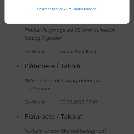
Fönsterbläck till fönster som regnskydd.
Sekretesspolicy
•
Om Hantverkare.se
Gamla fönster.
Eskilstuna
09.10.2023 13:17
Plåtarbete / Takplåt
Plåtkat till garage på 35 kvm pulpettak
lutning 7 grader
Eskilstuna
09.05.2023 16:53
Plåtarbete / Takplåt
Byte av stup och hängrännor på
enplanshus
Eskilstuna
09.05.2023 06:47