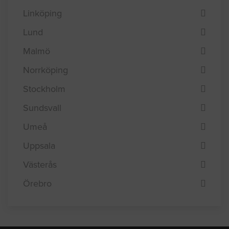
Helsingborg
Jönköping
Linköping
Lund
Malmö
Norrköping
Stockholm
Sundsvall
Umeå
Uppsala
Västerås
Örebro