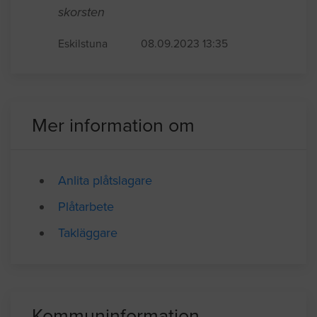
Plåtarbete / Takplåt
Ny/byta ut och täta plåtbeslag runt
skorsten
Eskilstuna
08.09.2023 13:35
Mer information om
Anlita plåtslagare
Plåtarbete
Takläggare