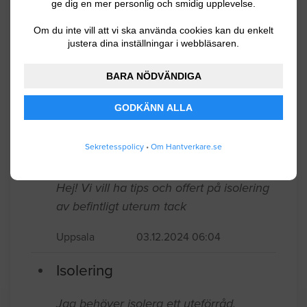
ge dig en mer personlig och smidig upplevelse.
byggd 1968.
Om du inte vill att vi ska använda cookies kan du enkelt
justera dina inställningar i webbläsaren.
Uppsala
09.06.2024 09:40
Isolering
BARA NÖDVÄNDIGA
GODKÄNN ALLA
Hej! Det gäller isolering av ett kallförråd
med vägg mot huset. Vi vill alltså göra
ett varmförråd av ett kallförråd.
Sekretesspolicy
•
Om Hantverkare.se
Uppsala
08.13.2024 15:57
Isolering
Hej! Vi vill ha tips och offert på isolering
av befintligt uterum tack
Uppsala
03.12.2024 06:04