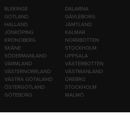
HITTA HANTVERKARE
BLEKINGE
DALARNA
GOTLAND
GÄVLEBORG
HALLAND
JÄMTLAND
JÖNKÖPING
KALMAR
KRONOBERG
NORRBOTTEN
SKÅNE
STOCKHOLM
SÖDERMANLAND
UPPSALA
VÄRMLAND
VÄSTERBOTTEN
VÄSTERNORRLAND
VÄSTMANLAND
VÄSTRA GÖTALAND
ÖREBRO
ÖSTERGÖTLAND
STOCKHOLM
GÖTEBORG
MALMÖ