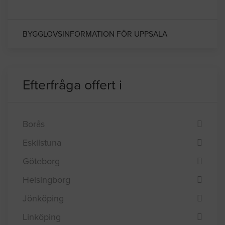
finns många företag representerade inom
andra branscher också. Uppsala är nordens
äldsta universitetsstad.
BYGGLOVSINFORMATION FÖR UPPSALA
Efterfråga offert i
Borås
Eskilstuna
Göteborg
Helsingborg