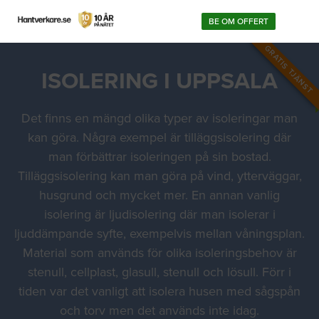
BE OM OFFERT
GRATIS TJÄNST
ISOLERING I UPPSALA
Det finns en mängd olika typer av isoleringar man
kan göra. Några exempel är tilläggsisolering där
man förbättrar isoleringen på sin bostad.
Tilläggsisolering kan man göra på vind, ytterväggar,
husgrund och mycket mer. En annan vanlig
isolering är ljudisolering där man isolerar i
ljuddämpande syfte, exempelvis mellan våningsplan.
Material som används för olika isoleringsbehov är
stenull, cellplast, glasull, stenull och lösull. Förr i
tiden var det vanligt att isolera husen med sågspån
och torv men det används inte idag.