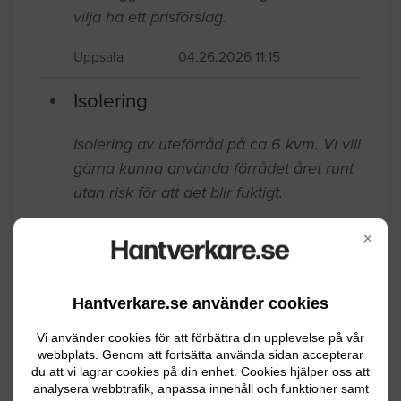
Isolering
Önskar isolera vårt förråd på ca 6 kvm,
tak, väggar och eventuellt golv. Skulle
vilja ha ett prisförslag.
Uppsala
04.26.2026 11:15
Isolering
Isolering av uteförråd på ca 6 kvm. Vi vill
×
gärna kunna använda förrådet året runt
utan risk för att det blir fuktigt.
Hantverkare.se använder cookies
Uppsala
11.20.2025 09:46
Vi använder cookies för att förbättra din upplevelse på vår
Isolering
webbplats. Genom att fortsätta använda sidan accepterar
du att vi lagrar cookies på din enhet. Cookies hjälper oss att
analysera webbtrafik, anpassa innehåll och funktioner samt
Hej, Jag önskar tilläggsisolera vind. Villa