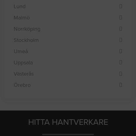
Jönköping
Linköping
Lund
Malmö
Norrköping
Stockholm
Umeå
Uppsala
Västerås
Örebro