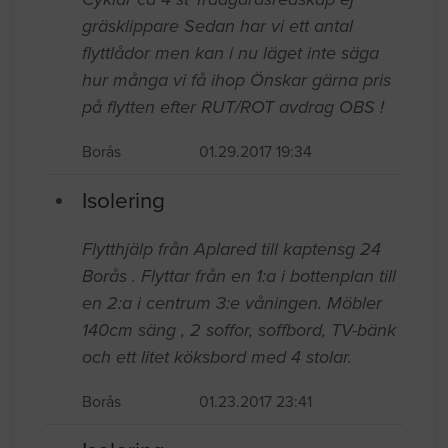
Dubbelsäng 2 Garderober 2 byrå
Hemmagjord ner monterad biljardbord
TRÄDGÅRD Nermonterad studsmatta
Cyklar ca 4 st Trädgårdsredskap ej
gräsklippare Sedan har vi ett antal
flyttlådor men kan i nu läget inte säga
hur många vi få ihop Önskar gärna pris
på flytten efter RUT/ROT avdrag OBS !
Borås
01.29.2017 19:34
Isolering
Flytthjälp från Aplared till kaptensg 24
Borås . Flyttar från en 1:a i bottenplan till
en 2:a i centrum 3:e våningen. Möbler
140cm säng , 2 soffor, soffbord, TV-bänk
och ett litet köksbord med 4 stolar.