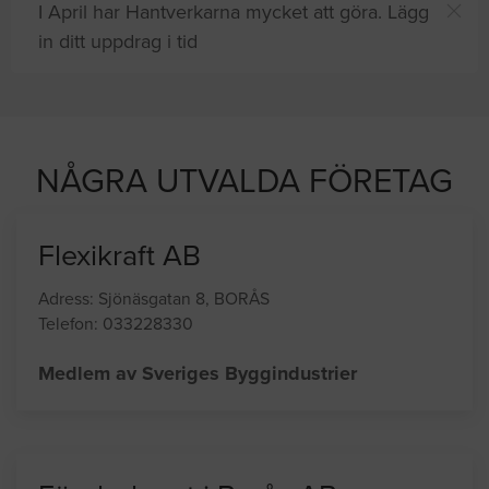
I April har Hantverkarna mycket att göra. Lägg
in ditt uppdrag i tid
Du och
8 andra
på sajten letar efter proffshjälp
ust nu
NÅGRA UTVALDA FÖRETAG
Flexikraft AB
Adress: Sjönäsgatan 8, BORÅS
Telefon: 033228330
Medlem av Sveriges Byggindustrier