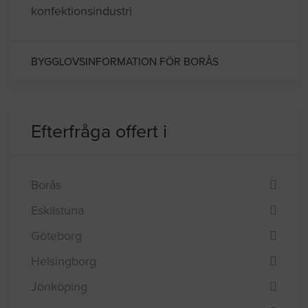
människor bor inom 10 mils radie. Borås har
av tradition varit en betydande industriregion,
tidigare med tyngdpunkten inom textil- och
konfektionsindustri
BYGGLOVSINFORMATION FÖR BORÅS
Efterfråga offert i
Borås
Eskilstuna
Göteborg