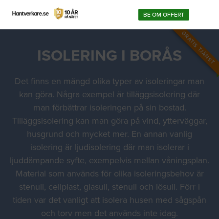
BE OM OFFERT
GRATIS TJÄNST
ISOLERING I BORÅS
Det finns en mängd olika typer av isoleringar man
kan göra. Några exempel är tilläggsisolering där
man förbättrar isoleringen på sin bostad.
Tilläggsisolering kan man göra på vind, ytterväggar,
husgrund och mycket mer. En annan vanlig
isolering är ljudisolering där man isolerar i
ljuddämpande syfte, exempelvis mellan våningsplan.
Material som används för olika isoleringsbehov är
stenull, cellplast, glasull, stenull och lösull. Förr i
tiden var det vanligt att isolera husen med sågspån
och torv men det används inte idag.