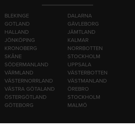
HITTA HANTVERKARE
BLEKINGE
DALARNA
GOTLAND
GÄVLEBORG
HALLAND
JÄMTLAND
JÖNKÖPING
KALMAR
KRONOBERG
NORRBOTTEN
SKÅNE
STOCKHOLM
SÖDERMANLAND
UPPSALA
VÄRMLAND
VÄSTERBOTTEN
VÄSTERNORRLAND
VÄSTMANLAND
VÄSTRA GÖTALAND
ÖREBRO
ÖSTERGÖTLAND
STOCKHOLM
GÖTEBORG
MALMÖ