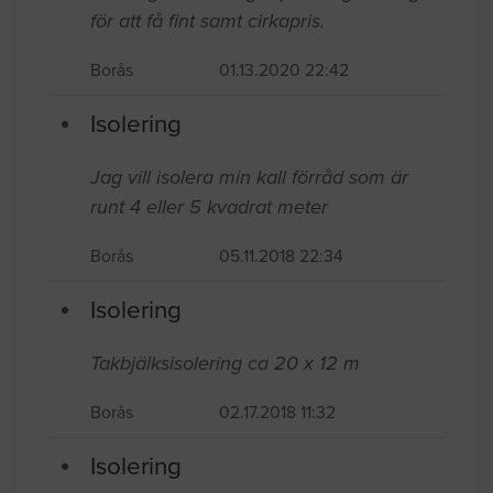
Balkong / Balkongräcken
Utbyggnad och förlängning av befintlig
balkong. Funderingar på hur gå tillväga
för att få fint samt cirkapris.
Borås
01.13.2020 22:42
Isolering
Jag vill isolera min kall förråd som är
runt 4 eller 5 kvadrat meter
Borås
05.11.2018 22:34
Isolering
Takbjälksisolering ca 20 x 12 m