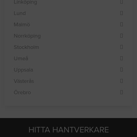
Helsingborg
Jönköping
Linköping
Lund
Malmö
Norrköping
Stockholm
Umeå
Uppsala
Västerås
Örebro