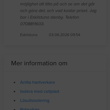
Hej jag heter lina mardo, jag altan som
önskar byta den till sovrumme, har ni
möjlighet att titta på och se om det går
och göra det, och vad kostar priset. Jag
bor i Eskilstuna stenby. Telefon
0708811603.
Eskilstuna
03.06.2026 09:54
Mer information om
Anlita hantverkare