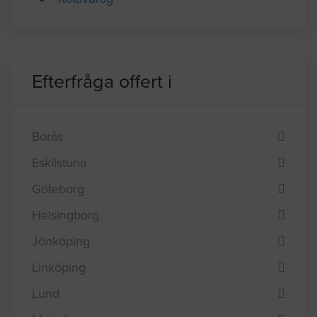
Isolera med cellplast
Lösullsisolering
Rotavdrag
Efterfråga offert i
Borås
Eskilstuna
Göteborg
Helsingborg
Jönköping