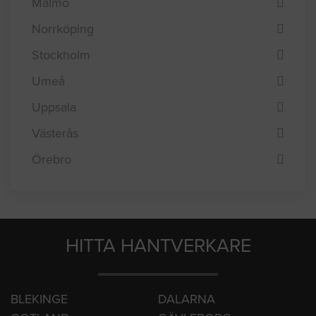
Linköping
Lund
Malmö
Norrköping
Stockholm
Umeå
Uppsala
Västerås
Örebro
HITTA HANTVERKARE