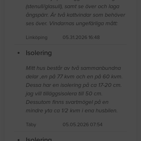
Isolering
Behöver hjälp att lägga om isolering
(stenull/glasull), samt se över och laga
ångspärr. Är två kattvindar som behöver
ses över. Vindarnas ungefärliga mått:
Linköping
05.31.2026 16:48
Isolering
Mitt hus består av två sammanbundna
delar ,en på 77 kvm och en på 60 kvm.
Dessa har en isolering på ca 17-20 cm.
jag vill tilläggsisolera till 50 cm.
Dessutom finns svartmögel på en
mindre yta ca 1/2 kvm i ena husbilen.