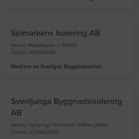
Även lagning av stenskott i och byte av vindrutor
utförs.
Medlem av Glasbranschföreningen
Sjömarkens Isolering AB
Adress: Maskingatan 3, BORÅS
Telefon: 033290080
Medlem av Sveriges Byggindustrier
Svenljunga Byggnadsisolering
AB