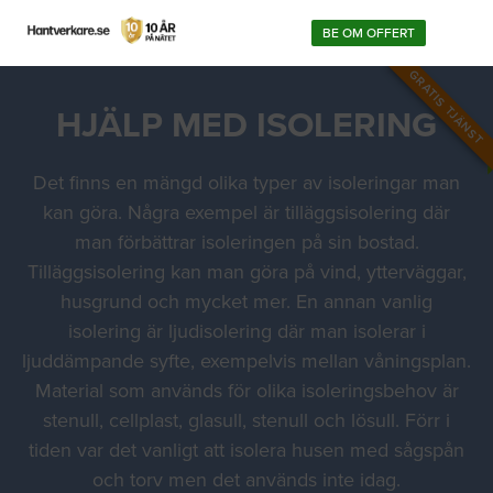
BE OM OFFERT
GRATIS TJÄNST
HJÄLP MED ISOLERING
Det finns en mängd olika typer av isoleringar man
kan göra. Några exempel är tilläggsisolering där
man förbättrar isoleringen på sin bostad.
Tilläggsisolering kan man göra på vind, ytterväggar,
husgrund och mycket mer. En annan vanlig
isolering är ljudisolering där man isolerar i
ljuddämpande syfte, exempelvis mellan våningsplan.
Material som används för olika isoleringsbehov är
stenull, cellplast, glasull, stenull och lösull. Förr i
tiden var det vanligt att isolera husen med sågspån
och torv men det används inte idag.