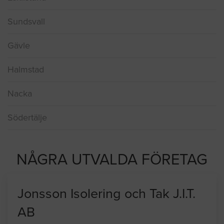
Huddinge
Eskilstuna
Sundsvall
Gävle
Halmstad
Nacka
Södertälje
NÅGRA UTVALDA FÖRETAG