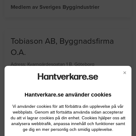
Adress: Holsljunga Tommared, SVENLJUNGA
Telefon: 0325620000
Medlem av Sveriges Byggindustrier
Tobiason AB, Byggnadsfirma
×
O.A.
Adress: Kvarngärdesgatan 1 B, Göteborg
Hantverkare.se använder cookies
Telefon: 031830645
Företaget arbetar främst med murning och putsning
Vi använder cookies för att förbättra din upplevelse på vår
och arbetet innefattar både kulturvård och
webbplats. Genom att fortsätta använda sidan accepterar
nyproduktion. Specialiseringen ligger på fasader.
du att vi lagrar cookies på din enhet. Cookies hjälper oss att
analysera webbtrafik, anpassa innehåll och funktioner samt
Även arbeten med tak, fönster och dörrar utförs.
ge dig en mer personlig och smidig upplevelse.
Företaget har funnits i nära 100 år och är beläget i