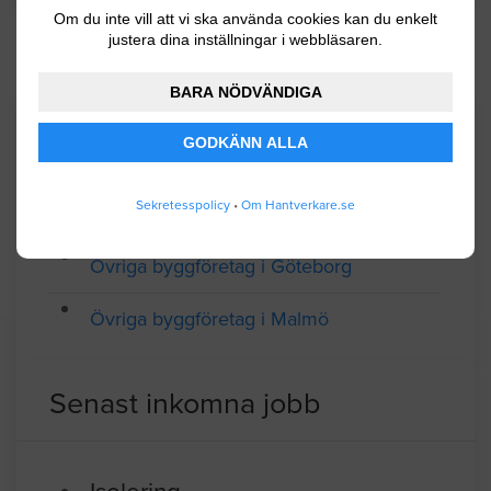
stadsdelen Bö.
Om du inte vill att vi ska använda cookies kan du enkelt
justera dina inställningar i webbläsaren.
Medlem av Målaremästarna
BARA NÖDVÄNDIGA
GODKÄNN ALLA
SAMTLIGA FÖRETAG I YRKESGRUPPEN ÖVRIGA
BYGGFÖRETAG
Sekretesspolicy
•
Om Hantverkare.se
Företagsregister
Övriga byggföretag i Stockholm
Övriga byggföretag i Göteborg
Övriga byggföretag i Malmö