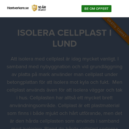
BE OM OFFERT
GRATIS TJÄNST
ISOLERA CELLPLAST I
LUND
Att isolera med cellplast är idag mycket vanligt. I
samband med nybyggnation och vid grundläggning
av platta på mark använder man cellplast under
betongplattan för att isolera mot kyla och fukt. Men
cellplast används även för att isolera väggar och tak
i hus. Cellplasten har alltså ett mycket brett
användningsområde. Cellplast är ett plastmaterial
som finns i både mjukt och hårt utförande, men det
är den hårda cellplasten som används i samband
med isolering. Bland de hårda cellplast sorterna