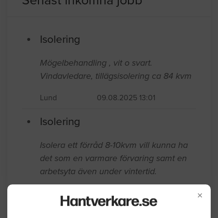
Senast inkomna jobb
Isolering
Mögelbehandling , vit o svart.
Vindavledare, tillägsisolering ca 84 kvm
Lund
09.08.2025 13:01
Isolering
Isolera ett förråd 8-10kvm vill kunna ha
det som en varmare förvaring samt en
arbetsyta även under vintertid.
Lund
08.28.2023 17:39
×
Isolering