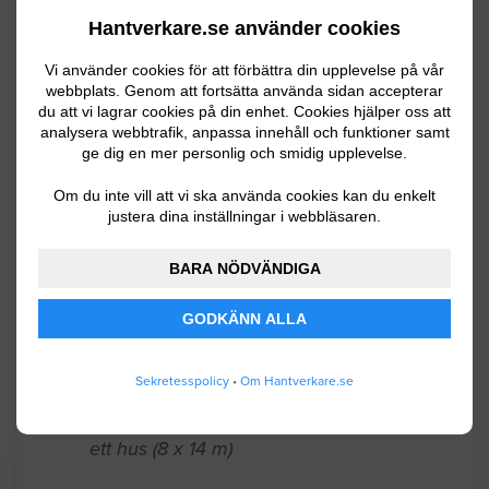
Hantverkare.se använder cookies
Vi vill tilläggsisolera vårt tak. Kedjehus
Vi använder cookies för att förbättra din upplevelse på vår
från 1960, platt tak.
webbplats. Genom att fortsätta använda sidan accepterar
du att vi lagrar cookies på din enhet. Cookies hjälper oss att
Lund
04.26.2023 04:50
analysera webbtrafik, anpassa innehåll och funktioner samt
ge dig en mer personlig och smidig upplevelse.
Isolering
Om du inte vill att vi ska använda cookies kan du enkelt
justera dina inställningar i webbläsaren.
Vil vil isolera vår betongkrypgrund under
en villa på 8x14m
BARA NÖDVÄNDIGA
Lund
08.11.2021 09:18
GODKÄNN ALLA
Isolering
Sekretesspolicy
•
Om Hantverkare.se
Vi vil isolera vår betongkrypgrund under
ett hus (8 x 14 m)