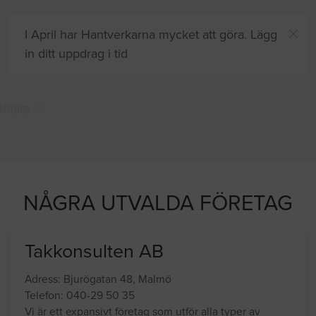
I April har Hantverkarna mycket att göra. Lägg
in ditt uppdrag i tid
Du och
8 andra
på sajten letar efter proffshjälp
just nu
NÅGRA UTVALDA FÖRETAG
Takkonsulten AB
Adress: Bjurögatan 48, Malmö
Telefon: 040-29 50 35
Vi är ett expansivt företag som utför alla typer av