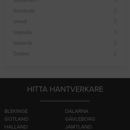
Stockholm
Sundsvall
Umeå
Uppsala
Västerås
Örebro
HITTA HANTVERKARE
BLEKINGE
DALARNA
GOTLAND
GÄVLEBORG
HALLAND
JÄMTLAND