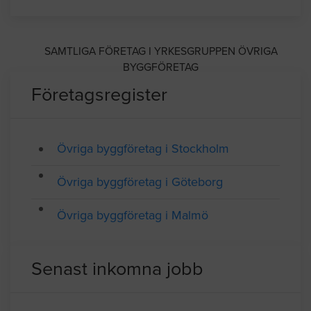
Adress: Strandbadsvägen 19A, HELSINGBORG
Telefon: 042216650
Medlem av Sveriges Byggindustrier
SAMTLIGA FÖRETAG I YRKESGRUPPEN ÖVRIGA
BYGGFÖRETAG
Företagsregister
Övriga byggföretag i Stockholm
Övriga byggföretag i Göteborg
Övriga byggföretag i Malmö