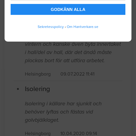
Helsingborg
10.23.2022 15:38
GODKÄNN ALLA
Isolering
Sekretesspolicy
•
Om Hantverkare.se
Vi har oisolerade vattenrör som ligger i
taket ovanför isoleringen, vilket gör att
dessa fryser vid minusgrader. Skulle
behöva hjälp att få dessa säkrade inför
vintern och kanske även byta innertaket
i hall/del av hall, där det ändå måste
plockas bort för att utföra arbetet.
Helsingborg
09.07.2022 11:41
Isolering
Isolering i källare har sjunkit och