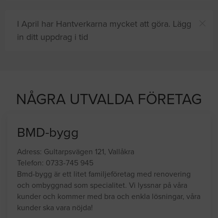
I April har Hantverkarna mycket att göra. Lägg
in ditt uppdrag i tid
och
8 andra
på sajten letar efter proffshjälp
 nu
NÅGRA UTVALDA FÖRETAG
BMD-bygg
Adress: Gultarpsvägen 121, Vallåkra
Telefon: 0733-745 945
Bmd-bygg är ett litet familjeföretag med renovering