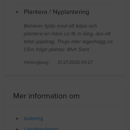
behöver lyftas och fästas vid
golvbjälklaget.
Helsingborg
10.04.2020 09:14
Plantera / Nyplantering
Behöver hjälp med att köpa och
plantera en häck ca 16 m lång, dvs ett
total uppdrag. Thuja eller lagerhägg ca
1,5m höga plantor. Mvh Sara
Helsingborg
01.27.2020 09:27
Mer information om