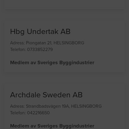
och ombyggnad som specialitet. Vi lyssnar på våra
kunder och kommer med bra och enkla lösningar, våra
kunder ska vara nöjda!
Hbg Undertak AB
Adress: Piongatan 21, HELSINGBORG
Telefon: 0733852279
Medlem av Sveriges Byggindustrier
Archdale Sweden AB