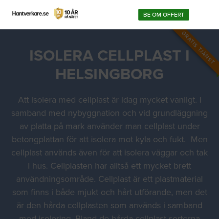
BE OM OFFERT
GRATIS TJÄNST
ISOLERA CELLPLAST I
HELSINGBORG
Att isolera med cellplast är idag mycket vanligt. I
samband med nybyggnation och vid grundläggning
av platta på mark använder man cellplast under
betongplattan för att isolera mot kyla och fukt. Men
cellplast används även för att isolera väggar och tak
i hus. Cellplasten har alltså ett mycket brett
användningsområde. Cellplast är ett plastmaterial
som finns i både mjukt och hårt utförande, men det
är den hårda cellplasten som används i samband
med isolering. Bland de hårda cellplast sorterna