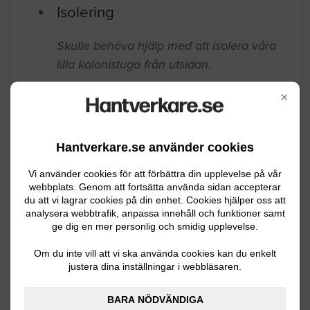
dock ej användas.
Helsingborg
08.12.2024 17:05
Isolering
×
Skulle behöva hjälp med att isolera våra
lilla kolonistuga från utsidan.
Hantverkare.se använder cookies
Helsingborg
09.05.2023 17:34
Vi använder cookies för att förbättra din upplevelse på vår
Isolering
webbplats. Genom att fortsätta använda sidan accepterar
du att vi lagrar cookies på din enhet. Cookies hjälper oss att
analysera webbtrafik, anpassa innehåll och funktioner samt
Hej har ett hus på 90m2 och behöver
ge dig en mer personlig och smidig upplevelse.
tilläggsisolera vinden. Gammalt hus från
Om du inte vill att vi ska använda cookies kan du enkelt
1909 och det som finns idag är bland
justera dina inställningar i webbläsaren.
annat lösull och fasta skivor som ligger.
Önskvärd metod är lösull som sprutas in.
BARA NÖDVÄNDIGA