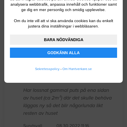
innebär(tvättning, slipning, byta av dåliga
analysera webbtrafik, anpassa innehåll och funktioner samt
ge dig en mer personlig och smidig upplevelse.
plankor). Själva boareran är 118m2, sen
finns det ett garage på 10m2.
Om du inte vill att vi ska använda cookies kan du enkelt
justera dina inställningar i webbläsaren.
Sundsvall
05.08.2023 06:00
BARA NÖDVÄNDIGA
Fasad / Fasadrenovering
GODKÄNN ALLA
Stallbyggnad där putsen släppt på delar
av väggen. Ca 10 m som behöver
Sekretesspolicy
•
Om Hantverkare.se
åtgärdas inför målning.
Sundsvall
04.09.2023 20:14
Fasad / Fasadrenovering
Har lossnat gammal puts på ena sidan
av huset (ca 2m²) där det skulle behöva