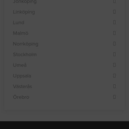
Göteborg
Helsingborg
Jönköping
Linköping
Lund
Malmö
Norrköping
Stockholm
Umeå
Uppsala
Västerås
Örebro