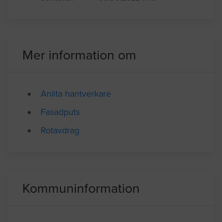
läggas ny så det blir någorlunda likt
resten av huset
Sundsvall
08.30.2022 11:16
Mer information om
Anlita hantverkare
Fasadputs
Rotavdrag