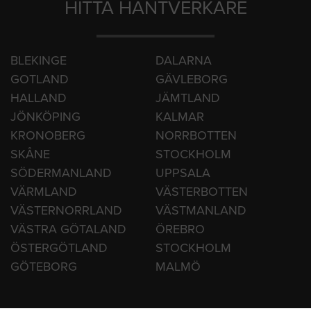
HITTA HANTVERKARE
BLEKINGE
DALARNA
GOTLAND
GÄVLEBORG
HALLAND
JÄMTLAND
JÖNKÖPING
KALMAR
KRONOBERG
NORRBOTTEN
SKÅNE
STOCKHOLM
SÖDERMANLAND
UPPSALA
VÄRMLAND
VÄSTERBOTTEN
VÄSTERNORRLAND
VÄSTMANLAND
VÄSTRA GÖTALAND
ÖREBRO
ÖSTERGÖTLAND
STOCKHOLM