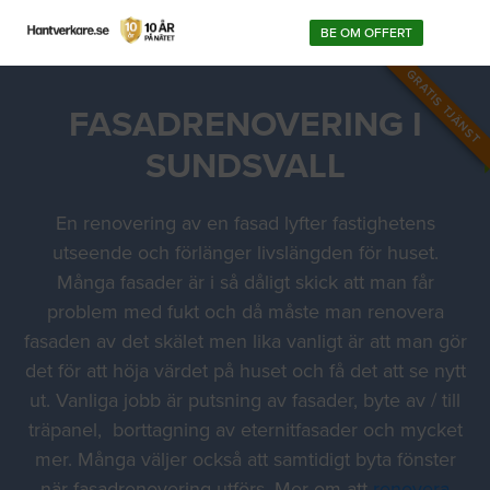
BE OM OFFERT
GRATIS TJÄNST
FASADRENOVERING I
SUNDSVALL
En renovering av en fasad lyfter fastighetens
utseende och förlänger livslängden för huset.
Många fasader är i så dåligt skick att man får
problem med fukt och då måste man renovera
fasaden av det skälet men lika vanligt är att man gör
det för att höja värdet på huset och få det att se nytt
ut. Vanliga jobb är putsning av fasader, byte av / till
träpanel, borttagning av eternitfasader och mycket
mer. Många väljer också att samtidigt byta fönster
när fasadrenovering utförs. Mer om att
renovera