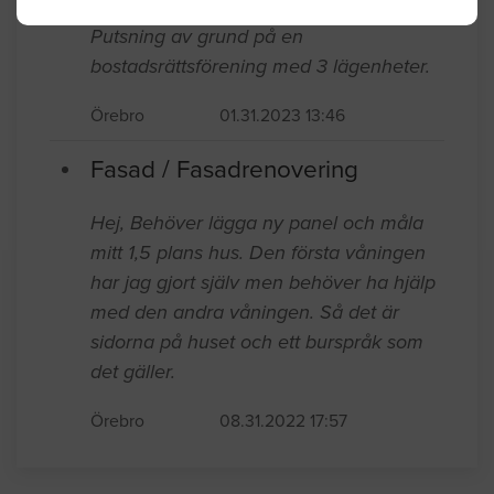
Örebro
05.11.2025 14:38
Fasad / Fasadrenovering
Putsning av grund på en
bostadsrättsförening med 3 lägenheter.
Örebro
01.31.2023 13:46
Fasad / Fasadrenovering
Hej, Behöver lägga ny panel och måla
mitt 1,5 plans hus. Den första våningen
har jag gjort själv men behöver ha hjälp
med den andra våningen. Så det är
sidorna på huset och ett burspråk som
det gäller.