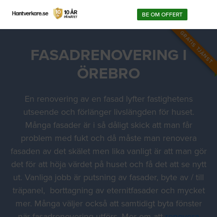
BE OM OFFERT
GRATIS TJÄNST
FASADRENOVERING I
ÖREBRO
En renovering av en fasad lyfter fastighetens
utseende och förlänger livslängden för huset.
Många fasader är i så dåligt skick att man får
problem med fukt och då måste man renovera
fasaden av det skälet men lika vanligt är att man gör
det för att höja värdet på huset och få det att se nytt
ut. Vanliga jobb är putsning av fasader, byte av / till
träpanel, borttagning av eternitfasader och mycket
mer. Många väljer också att samtidigt byta fönster
när fasadrenovering utförs. Mer om att
renovera