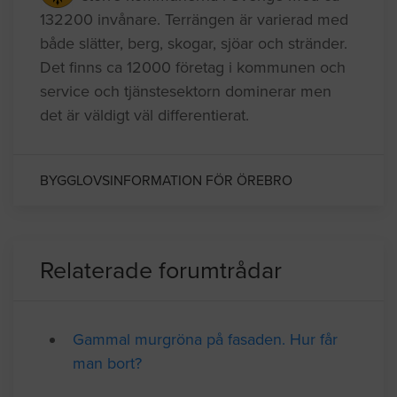
Örebro kommun i Närke är en av de
större kommunerna i Sverige med ca
132200 invånare. Terrängen är varierad med
både slätter, berg, skogar, sjöar och stränder.
Det finns ca 12000 företag i kommunen och
service och tjänstesektorn dominerar men
det är väldigt väl differentierat.
BYGGLOVSINFORMATION FÖR ÖREBRO
Relaterade forumtrådar