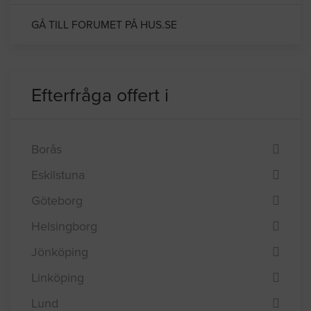
Gammal murgröna på fasaden. Hur får
man bort?
GÅ TILL FORUMET PÅ HUS.SE
Efterfråga offert i
Borås
Eskilstuna
Göteborg
Helsingborg
Jönköping