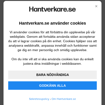
×
Sockeln på ett putsat hus en yta på
190x80 cm har släppt
Hantverkare.se använder cookies
Örebro
03.25.2026 11:25
Vi använder cookies för att förbättra din upplevelse på vår
Fasad / Fasadrenovering
webbplats. Genom att fortsätta använda sidan accepterar
du att vi lagrar cookies på din enhet. Cookies hjälper oss att
analysera webbtrafik, anpassa innehåll och funktioner samt
Byta trasiga/ruttna brädor på garage
ge dig en mer personlig och smidig upplevelse.
kanske max 5-10 brädor som behöver
bytas ut
Om du inte vill att vi ska använda cookies kan du enkelt
justera dina inställningar i webbläsaren.
Örebro
07.28.2025 12:35
BARA NÖDVÄNDIGA
Fasad / Fasadrenovering
GODKÄNN ALLA
Renovering fasad. Tilläggsisolering en
långsida.
Sekretesspolicy
•
Om Hantverkare.se