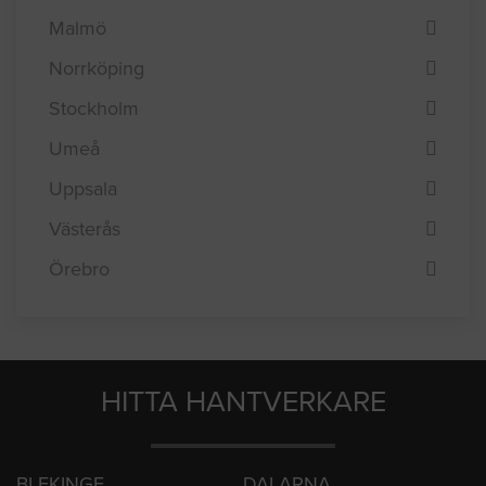
Linköping
Lund
Malmö
Norrköping
Stockholm
Umeå
Uppsala
Västerås
Örebro