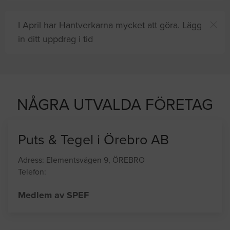
I April har Hantverkarna mycket att göra. Lägg
in ditt uppdrag i tid
Du och
8 andra
på sajten letar efter proffshjälp
ust nu
NÅGRA UTVALDA FÖRETAG
Puts & Tegel i Örebro AB
Adress: Elementsvägen 9, ÖREBRO
Telefon: