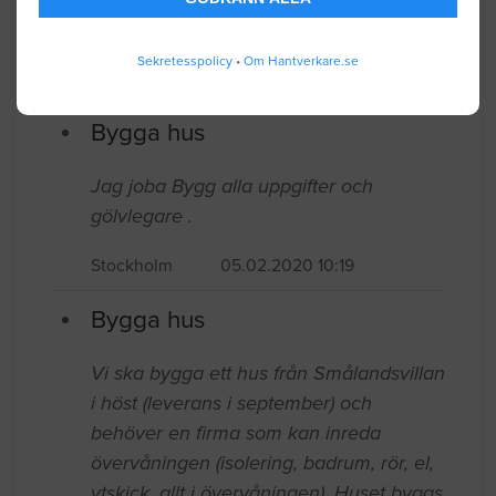
Bygga hus
Sekretesspolicy
•
Om Hantverkare.se
Hej. Behöver hjälp med att montera ett
förråd köpt på Bauhaus, 3,2 kvm.
Stockholm
05.23.2020 09:43
Bygga hus
Jag joba Bygg alla uppgifter och
gölvlegare .
Stockholm
05.02.2020 10:19
Bygga hus
Vi ska bygga ett hus från Smålandsvillan