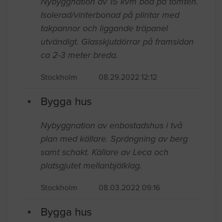
Bygga hus
Nybyggnation av 15 kvm bod på tomten.
Isolerad/vinterbonad på plintar med
takpannor och liggande träpanel
utvändigt. Glasskjutdörrar på framsidan
ca 2-3 meter breda.
Stockholm
08.29.2022 12:12
Bygga hus
Nybyggnation av enbostadshus i två
plan med källare. Sprängning av berg
samt schakt. Källare av Leca och
platsgjutet mellanbjälklag.