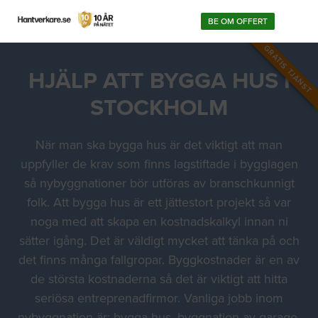
BE OM OFFERT
GRATIS TJÄNST
HJÄLP ATT BYGGA HUS I
STOCKHOLM
När man ska bygga hus är det viktigt att man
uppfyller de krav som finns lagstiftade i bygglagen
så nybyggnationer bör utföras av branschkunnigt
folk. Att bygga hus är ett jättestort projekt så var
noga med att skapa en kostnadskalkyl innan ni
sätter igång. Det är väldigt mycket att tänka på och
det finns många fallgropar. Byggkostnader är en av
de största kostnaderna så det är viktigt att hitta
seriösa entreprenadfirmor. Vanliga jobb inom
nybyggnation är: bygga hus, byggnation av garage,