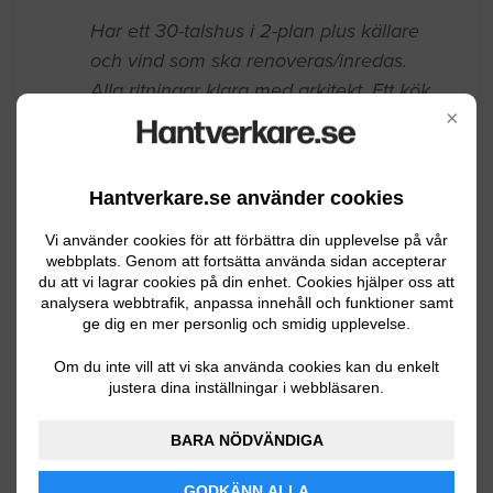
Stockholm
08.03.2022 09:16
Bygga hus
×
Har ett 30-talshus i 2-plan plus källare
och vind som ska renoveras/inredas.
Alla ritningar klara med arkitekt. Ett kök,
Hantverkare.se använder cookies
3 badrum, tvättstuga, gäst wc som ska
byggas.
Vi använder cookies för att förbättra din upplevelse på vår
webbplats. Genom att fortsätta använda sidan accepterar
du att vi lagrar cookies på din enhet. Cookies hjälper oss att
Stockholm
07.10.2022 19:28
analysera webbtrafik, anpassa innehåll och funktioner samt
ge dig en mer personlig och smidig upplevelse.
Bygga hus
Om du inte vill att vi ska använda cookies kan du enkelt
justera dina inställningar i webbläsaren.
1. Rivning 150 kvm Offert lämnar nu 2.
Markarbete på byggklart tomt 3.
BARA NÖDVÄNDIGA
Stockholm
07.19.2020 11:31
GODKÄNN ALLA