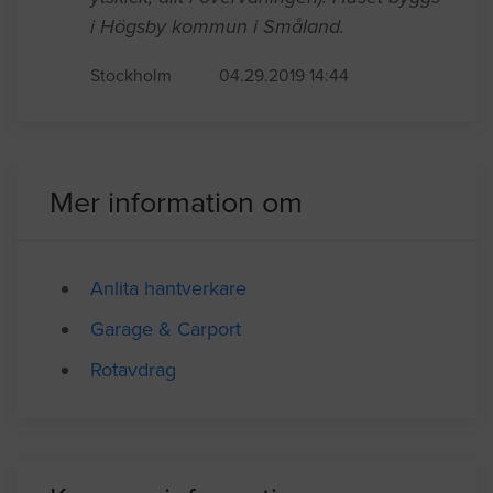
i höst (leverans i september) och
behöver en firma som kan inreda
övervåningen (isolering, badrum, rör, el,
ytskick, allt i övervåningen). Huset byggs
i Högsby kommun i Småland.
Stockholm
04.29.2019 14:44
Mer information om
Anlita hantverkare
Garage & Carport
Rotavdrag