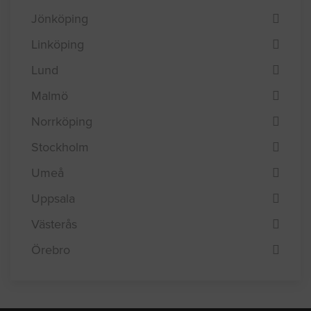
Eskilstuna
Göteborg
Helsingborg
Jönköping
Linköping
Lund
Malmö
Norrköping
Stockholm
Umeå
Uppsala
Västerås
Örebro