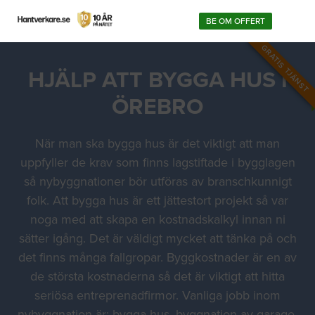
BE OM OFFERT
GRATIS TJÄNST
HJÄLP ATT BYGGA HUS I
ÖREBRO
När man ska bygga hus är det viktigt att man
uppfyller de krav som finns lagstiftade i bygglagen
så nybyggnationer bör utföras av branschkunnigt
folk. Att bygga hus är ett jättestort projekt så var
noga med att skapa en kostnadskalkyl innan ni
sätter igång. Det är väldigt mycket att tänka på och
det finns många fallgropar. Byggkostnader är en av
de största kostnaderna så det är viktigt att hitta
seriösa entreprenadfirmor. Vanliga jobb inom
nybyggnation är: bygga hus, byggnation av garage,