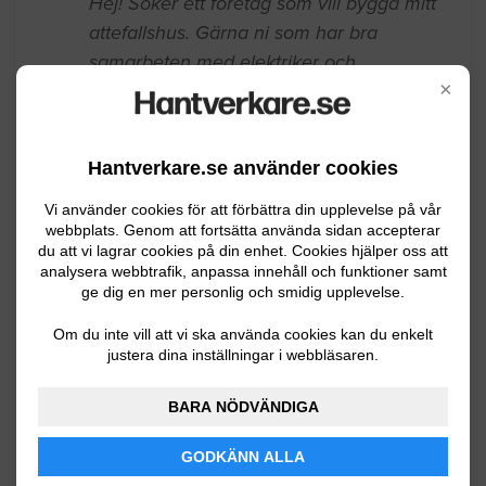
Bygga hus
×
Hej! Söker ett företag som vill bygga mitt
attefallshus. Gärna ni som har bra
samarbeten med elektriker och
Hantverkare.se använder cookies
rörmokare.
Vi använder cookies för att förbättra din upplevelse på vår
webbplats. Genom att fortsätta använda sidan accepterar
Örebro
06.24.2023 23:54
du att vi lagrar cookies på din enhet. Cookies hjälper oss att
analysera webbtrafik, anpassa innehåll och funktioner samt
Bygga hus
ge dig en mer personlig och smidig upplevelse.
1 1/5 plans lösvirke nybyggnation
Om du inte vill att vi ska använda cookies kan du enkelt
justera dina inställningar i webbläsaren.
nyckelfärdigt med totalentreprenad
BARA NÖDVÄNDIGA
Örebro
05.17.2017 17:57
GODKÄNN ALLA
Bygga hus