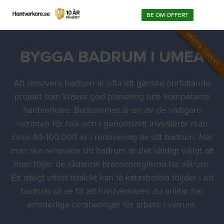
BE OM OFFERT
GRATIS TJÄNST
BYGGA BADRUM I UMEÅ
Att renovera badrum är ofta ett ganska omfattande
projekt som kräver god planering och kompetenta
hantverkare. Badrummet är en av de viktigare
rummen för folk och i genomsnitt investerar man
cirka 40-100.000 kr i renovering av sitt badrum. När
man ska renovera sitt badrum är det väldigt vikigt att
man följer de rådande branschreglerna för våtrum.
Ett dåligt utfört tätskikt kan få katastrofala följder i ett
badrum så se till att hantverkaren du anlitar har
erfoderliga certifieringar för arbete i våtrum.