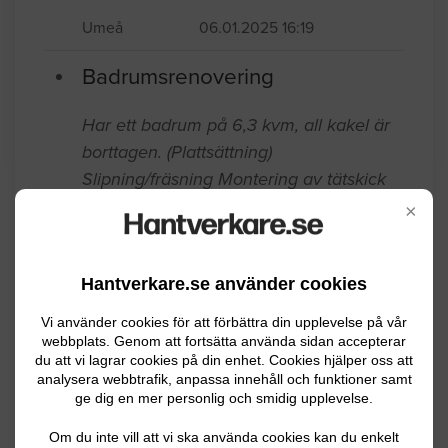
Umeå
06.01.2025 16:19
Badrumsrenovering
Har ett badrum på 6,3 kvm, all kakel är
borttagen. (Plattsättning)
Slipning/fräsning Montering av tätskick
Montering av kakel och klinker (60x60
×
plattor) Kuvert fall på avloppet. (Vvs
jobbet) Redan (uppbilat)Omdrag
Hantverkare.se använder cookies
/Justering Avlopp + Brunn Och gjuta
igen.
Vi använder cookies för att förbättra din upplevelse på vår
webbplats. Genom att fortsätta använda sidan accepterar
Umeå
10.08.2024 19:37
du att vi lagrar cookies på din enhet. Cookies hjälper oss att
analysera webbtrafik, anpassa innehåll och funktioner samt
ge dig en mer personlig och smidig upplevelse.
Badrumsrenovering
Om du inte vill att vi ska använda cookies kan du enkelt