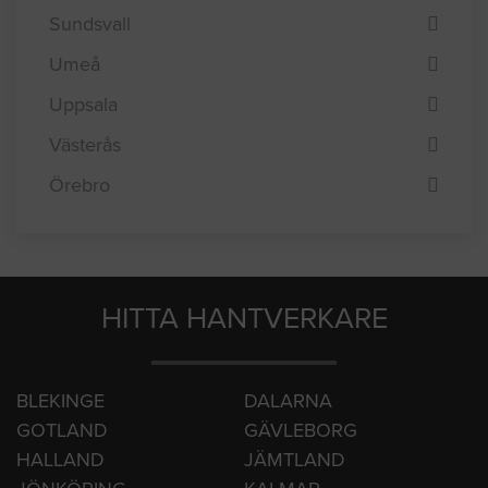
Sundsvall
Umeå
Uppsala
Västerås
Örebro
HITTA HANTVERKARE
BLEKINGE
DALARNA
GOTLAND
GÄVLEBORG
HALLAND
JÄMTLAND