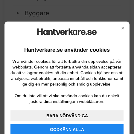
Balkong . Järn balkar finns men inget
golv och räcke
Jönköping
06.28.2022 18:17
×
Byggare
Hantverkare.se använder cookies
Jag får tillträde till ett hus 20/6. Det jag
önskar hjälp med är att riva befintligt kök
Vi använder cookies för att förbättra din upplevelse på vår
webbplats. Genom att fortsätta använda sidan accepterar
och hall, och sedan sätta upp en ny
du att vi lagrar cookies på din enhet. Cookies hjälper oss att
grund. Det innefattar tak, väggar och
analysera webbtrafik, anpassa innehåll och funktioner samt
ge dig en mer personlig och smidig upplevelse.
golv (plastmatta) på en yta av ca 30 m2.
Om du inte vill att vi ska använda cookies kan du enkelt
Jönköping
06.07.2022 07:55
justera dina inställningar i webbläsaren.
Byggare
BARA NÖDVÄNDIGA
Renovering av hel våning ca 60 kvm
GODKÄNN ALLA