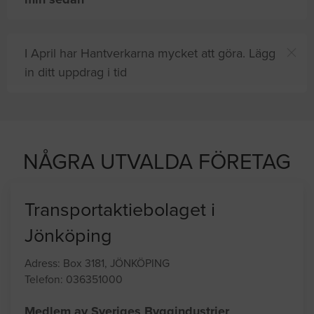
I April har Hantverkarna mycket att göra. Lägg
in ditt uppdrag i tid
h
8 andra
på sajten letar efter proffshjälp
NÅGRA UTVALDA FÖRETAG
Transportaktiebolaget i
Jönköping