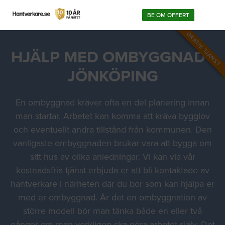
BE OM OFFERT
GRATIS TJÄNST
HJÄLP MED OMBYGGNAD I
JÖNKÖPING
En ombyggnad kräver ofta en del planering innan
man startar. Arbetet kan komma att kräva bygglov
och eventuellt andra tillstånd från kommunen. Den
vanligaste ombyggnaden brukar vara att bygga om
sitt hus av olika anledningar. Vi kan via vår
kostnadsfria tjänst erbjuda er att bli kontaktade av
hantverkare i närheten där du bor som kan hjälpa er
med er ombyggnad. Är det en ombyggnation av
större modell bör man tänka både en eller två
gånger om man verkligen ska göra arbetet själv. Det