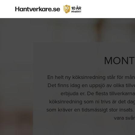
MONTE
En helt ny köksinredning står för mån
Det finns idag en uppsjö av olika ti
erbjuda er. De flesta tillverkarn
köksinredning som ni trivs är det d
som kräver en tidsmässigt stor insats. 
vara svår