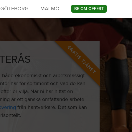
GÖTEBORG
MALMÖ
BE OM OFFERT
GRATIS TJÄNST
STERÅS
kt, både ekonomiskt och arbetsmässigt.
ntör har för sortiment och vad de kan
ter er vilja. När ni har hittat en
ning är ett ganska omfattande arbete
overing
från hantverkare. Det som kan
isontellt.