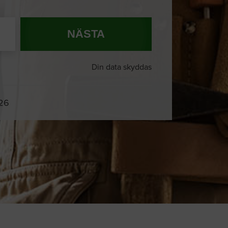
NÄSTA
Din data skyddas
026
Du och
8 andra
på sajten letar efter
proffshjälp just nu