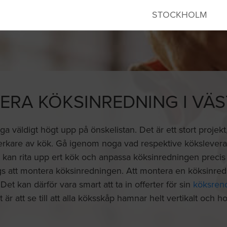
STOCKHOLM
RA KÖKSINREDNING I VÄ
ga väldigt högt upp på önskelistan. Det är ett stort proje
llverkare av kök. Gå igenom noga vad respektive kökslevera
a kan rita upp ert kök och anpassa köksinredningen precis ef
ags att montera köksinredningen. Att montera en köksinred
Det kan därför vara smart att ta in offerter för sin
köksren
t är att se till att alla köksskåp hamnar helt vertikalt och hor