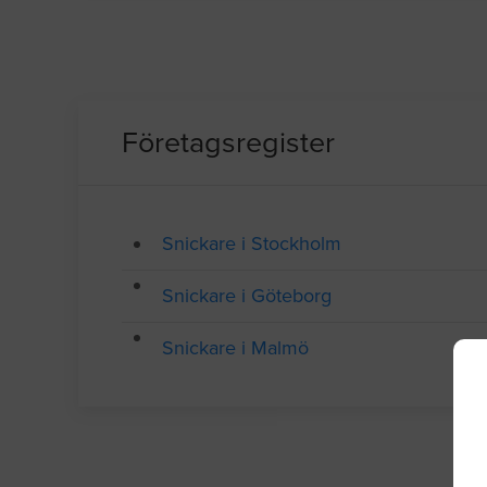
Företagsregister
Snickare i Stockholm
Snickare i Göteborg
Snickare i Malmö