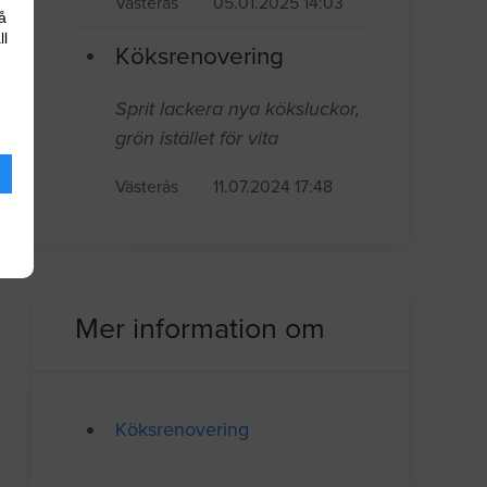
Västerås
05.01.2025 14:03
å
ll
Köksrenovering
Sprit lackera nya köksluckor,
grön istället för vita
Västerås
11.07.2024 17:48
Mer information om
Köksrenovering