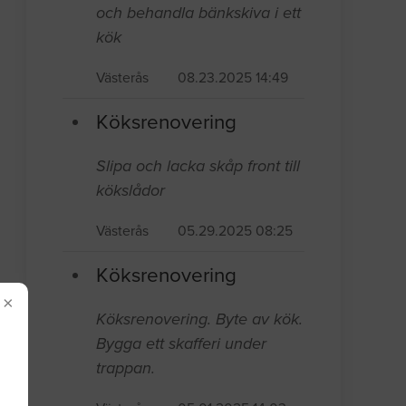
och behandla bänkskiva i ett
kök
Västerås
08.23.2025 14:49
Köksrenovering
Slipa och lacka skåp front till
kökslådor
Västerås
05.29.2025 08:25
Köksrenovering
×
Köksrenovering. Byte av kök.
Bygga ett skafferi under
trappan.