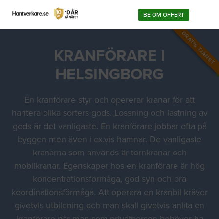
BE OM OFFERT
GRATIS TJÄNST
KRANFÖRARE I
HELSINGBORG
En kranförare styr och opererar kranar för att
hantera olika sorters gods. Lossning och lastning av
gods är det vanligaste. En kranförare jobbar ofta på
byggen men även i ex.vis hamnar. De vanligaste
kranarna som används är tornkranar och
mobilkranar. Egenskaper hos en kranförare är hög
koncentrationsförmåga, god syn och bra
koordinationsförmåga. Att operera en kranbil kräver
givetvis utbildning och man skall givetvis anlita en
kranförare när man som privatperson behöver ha