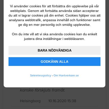
Kranbil
Vi använder cookies för att förbättra din upplevelse på vår
webbplats. Genom att fortsätta använda sidan accepterar
du att vi lagrar cookies på din enhet. Cookies hjälper oss att
Hej! Vad kostar det att få ett spabad
analysera webbtrafik, anpassa innehåll och funktioner samt
230*230cm och 460kg fraktat inom
ge dig en mer personlig och smidig upplevelse.
Helsingborg och lyft över en vanlig villa
Om du inte vill att vi ska använda cookies kan du enkelt
till trädgården?Tar endast emot offert på
justera dina inställningar i webbläsaren.
Mail.
BARA NÖDVÄNDIGA
Helsingborg
08.29.2023 17:04
GODKÄNN ALLA
Kranbil
Sekretesspolicy
•
Om Hantverkare.se
40 m2. Undergolvet fusklagt och måste
också bytas. Flyttar in den 23/10 (kan
kanske förskjuts framåt.
Helsingborg
10.16.2020 15:38