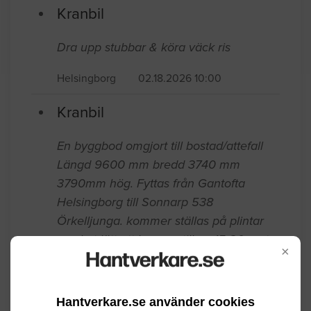
Kranbil
Dra upp stubbar & köra väck ris
Helsingborg
02.18.2026 10:00
Kranbil
En byggbod omgjort till bostad/attefall
Längd 9600 mm bredd 3740 mm
3790mm hög. Fyttas från Gantofta
Helsingborg till Sonnarp 538
Örkelljunga. kommer ställas på plintar
mycket lätt att komma till ca 15-20 meter
×
in från tomtgränsen.
Helsingborg
04.22.2025 10:45
Hantverkare.se använder cookies