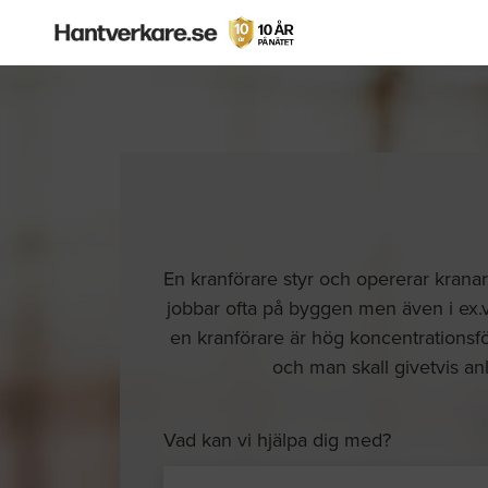
En kranförare styr och opererar kranar 
jobbar ofta på byggen men även i ex.
en kranförare är hög koncentrationsfö
och man skall givetvis an
Vad kan vi hjälpa dig med?