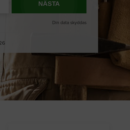
NÄSTA
Din data skyddas
026
Du och
8 andra
på sajten letar efter
proffshjälp just nu