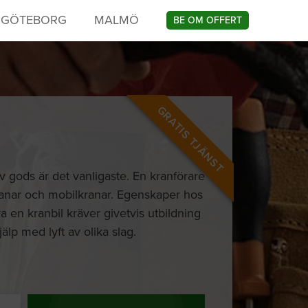
GÖTEBORG
MALMÖ
BE OM OFFERT
GRATIS TJÄNST
av gods är det vanligaste. En kranförare
ranar och mobilkranar. Egenskaper hos
 en kranbil kräver givetvis utbildning
lp med lyft av olika slag.