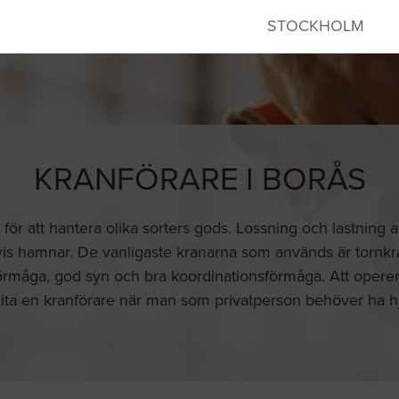
STOCKHOLM
KRANFÖRARE I BORÅS
för att hantera olika sorters gods. Lossning och lastning 
vis hamnar. De vanligaste kranarna som används är tornk
rmåga, god syn och bra koordinationsförmåga. Att operera
lita en kranförare när man som privatperson behöver ha hjä