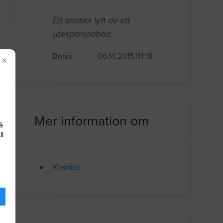
Ett snabbt lyft av ett
utespa/spabad.
Borås
06.14.2015 01:18
×
Mer information om
å
ll
Kranbil