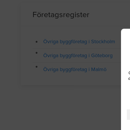
Företagsregister
Övriga byggföretag i Stockholm
Övriga byggföretag i Göteborg
Övriga byggföretag i Malmö
d