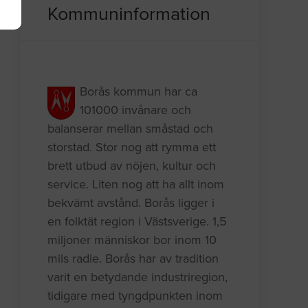
Kommuninformation
Borås kommun har ca
101000 invånare och
balanserar mellan småstad och
storstad. Stor nog att rymma ett
brett utbud av nöjen, kultur och
service. Liten nog att ha allt inom
bekvämt avstånd. Borås ligger i
en folktät region i Västsverige. 1,5
miljoner människor bor inom 10
mils radie. Borås har av tradition
varit en betydande industriregion,
tidigare med tyngdpunkten inom