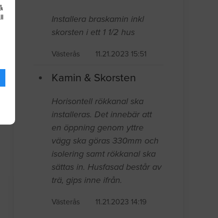
å
ll
Installera braskamin inkl
skorsten i ett 1 1/2 hus
Västerås
11.21.2023 15:51
Kamin & Skorsten
Horisontell rökkanal ska
installeras. Det innebär att
en öppning genom yttre
vägg ska göras 330mm och
isolering samt rökkanal ska
sättas in. Husfasad består av
trä, gips inne ifrån.
Västerås
11.21.2023 14:19