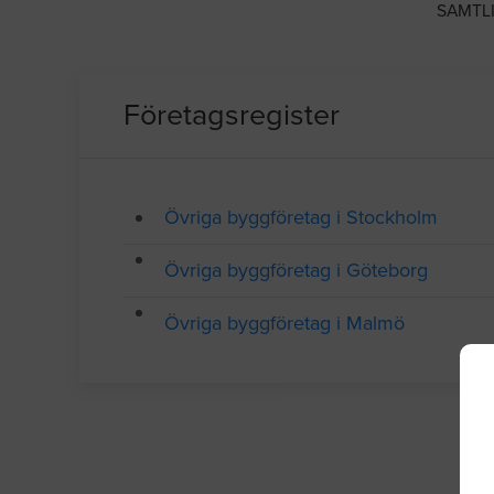
SAMTL
Företagsregister
Övriga byggföretag i Stockholm
Övriga byggföretag i Göteborg
Övriga byggföretag i Malmö