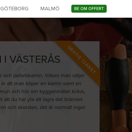
GÖTEBORG
MALMÖ
BE OM OFFERT
GRATIS TJÄNST
 I VÄSTERÅS
er och pelletskamin. Vilken man väljer
e är att man köper en kamin samt en
kommun och hör om bygganmälan krävs,
att du har yta att lagra det bränslet
min och skorsten, det är normalt inget