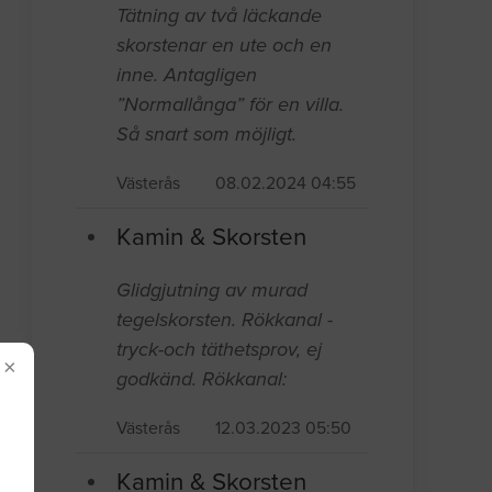
Tätning av två läckande
skorstenar en ute och en
inne. Antagligen
”Normallånga” för en villa.
Så snart som möjligt.
Västerås
08.02.2024 04:55
Kamin & Skorsten
Glidgjutning av murad
tegelskorsten. Rökkanal -
tryck-och täthetsprov, ej
×
godkänd. Rökkanal:
Västerås
12.03.2023 05:50
Kamin & Skorsten