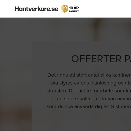
OFFERTER P
Det finns ett stort antal olika kamin
ska styras av ens planlösning och 
skorsten. Det är lite förarbete som
be en sotare kolla om du kan använda
som du ska använda dig av. Sist men i