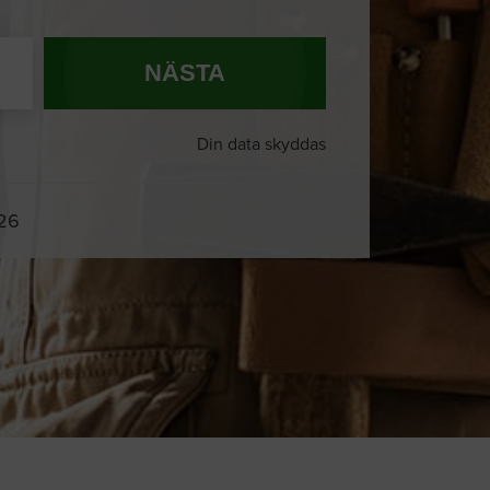
NÄSTA
Din data skyddas
026
Du och
8 andra
på sajten letar efter
proffshjälp just nu