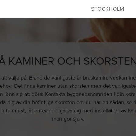
STOCKHOLM
Å KAMINER OCH SKORSTEN
er att välja på. Bland de vanligaste är braskamin, vedkamin
behov. Det finns kaminer utan skorsten men det vanligast
 kan löna sig att göra: Kontakta byggnadsnämnden i din 
 dig av din befintliga skorsten om du har en sådan, se till 
nte minst, låt en expert hjälpa dig med installation av ka
man gör själv.