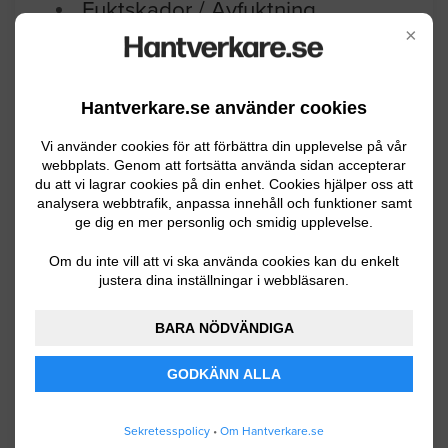
Fuktskador / Avfuktning
×
Ta bort en mindre mängd mögel på
"taket" under grundet. Lägga ny plast
Hantverkare.se använder cookies
och installera avfuktn. aggregat. 120
kvadrat.
Vi använder cookies för att förbättra din upplevelse på vår
webbplats. Genom att fortsätta använda sidan accepterar
Uppsala
04.22.2024 06:39
du att vi lagrar cookies på din enhet. Cookies hjälper oss att
analysera webbtrafik, anpassa innehåll och funktioner samt
ge dig en mer personlig och smidig upplevelse.
Fuktskador / Avfuktning
Om du inte vill att vi ska använda cookies kan du enkelt
Folksam vattenskada. Rivningsarbete +
justera dina inställningar i webbläsaren.
avfuktning.
BARA NÖDVÄNDIGA
Uppsala
07.29.2022 07:45
GODKÄNN ALLA
Fuktskador / Avfuktning
Sekretesspolicy
•
Om Hantverkare.se