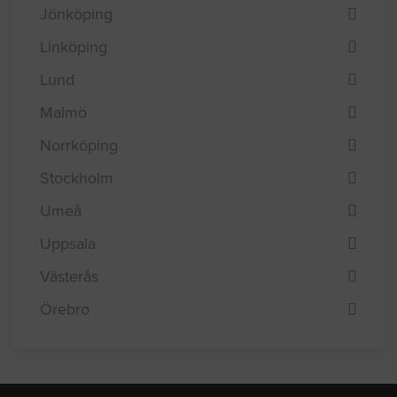
Jönköping
Linköping
Lund
Malmö
Norrköping
Stockholm
Umeå
Uppsala
Västerås
Örebro