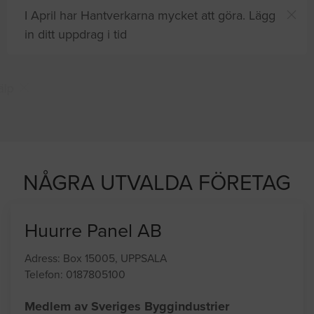
I April har Hantverkarna mycket att göra. Lägg
in ditt uppdrag i tid
Du och
8 andra
på sajten letar efter proffshjälp
just nu
NÅGRA UTVALDA FÖRETAG
Huurre Panel AB
Adress: Box 15005, UPPSALA
Telefon: 0187805100
Medlem av Sveriges Byggindustrier