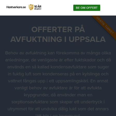
BE OM OFFERT
GRATIS TJÄNST
OFFERTER PÅ
AVFUKTNING I UPPSALA
Behov av avfuktning kan förekomma av många olika
anledningar, de vanligaste är efter fuktskador och då
används en så kallad kondensavfuktare som suger
in fuktig luft som kondenseras på en kylslinga och
vattnet fångas upp i ett uppsamlingskärl. En annat
vanligt behov av avfuktare är för att avfukta
krypgrunder, då använder man en
sorptionsavfuktare som skapar ett undertryck i
utrymmet för att undvika dålig lukt som det annars
lätt blir i en krypgrund.