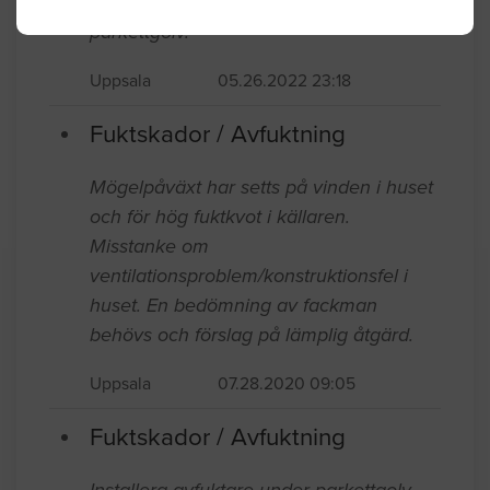
Mindre fuktskada i kök(nyproduktion)
parkettgolv.
Uppsala
05.26.2022 23:18
Fuktskador / Avfuktning
Mögelpåväxt har setts på vinden i huset
och för hög fuktkvot i källaren.
Misstanke om
ventilationsproblem/konstruktionsfel i
huset. En bedömning av fackman
behövs och förslag på lämplig åtgärd.
Uppsala
07.28.2020 09:05
Fuktskador / Avfuktning