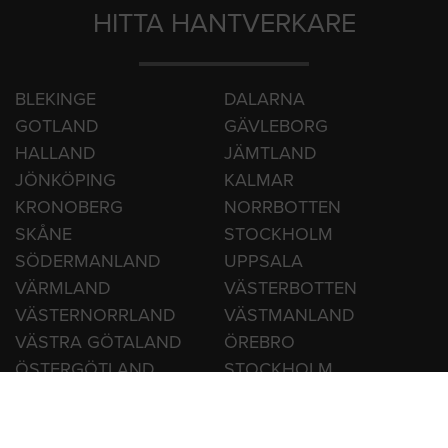
HITTA HANTVERKARE
BLEKINGE
DALARNA
GOTLAND
GÄVLEBORG
HALLAND
JÄMTLAND
JÖNKÖPING
KALMAR
KRONOBERG
NORRBOTTEN
SKÅNE
STOCKHOLM
SÖDERMANLAND
UPPSALA
VÄRMLAND
VÄSTERBOTTEN
VÄSTERNORRLAND
VÄSTMANLAND
VÄSTRA GÖTALAND
ÖREBRO
ÖSTERGÖTLAND
STOCKHOLM
GÖTEBORG
MALMÖ