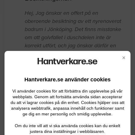
Hej, Jag önskar en offert på en
oberoende besiktning av ett nyrenoverat
badrum i Jönköping. Det finns misstanke
om att golvfallet i duschdelen inte är
korrekt utfört, och jag önskar därför en
bedömning av utförandet samt ett
×
skriftligt utlåtande som kan användas vid
en eventuell reklamation mot
entreprenören.
Hantverkare.se använder cookies
Vi använder cookies för att förbättra din upplevelse på vår
Jönköping
07.27.2026 20:39
webbplats. Genom att fortsätta använda sidan accepterar
du att vi lagrar cookies på din enhet. Cookies hjälper oss att
Besiktningsman
analysera webbtrafik, anpassa innehåll och funktioner samt
ge dig en mer personlig och smidig upplevelse.
Arbetet med fönstren är nu slutfört. Då
Om du inte vill att vi ska använda cookies kan du enkelt
det gällde ett företagsarbete behöver vi
justera dina inställningar i webbläsaren.