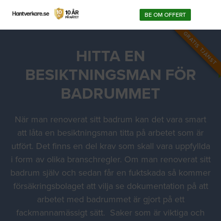
BE OM OFFERT
GRATIS TJÄNST
HITTA EN
BESIKTNINGSMAN FÖR
BADRUMMET
När man renoverat sitt badrum kan det vara smart
att låta en besiktningsman titta på arbetet som är
utfört. Det finns en del krav som skall vara uppfyllda
i form av olika branschregler. Om man renoverat sitt
badrum själv och sedan får en fuktskada så kommer
försäkringsbolaget att vilja se dokumentation på att
arbetet med badrummet är gjort på ett
fackmannamässigt sätt. Saker som är viktiga och