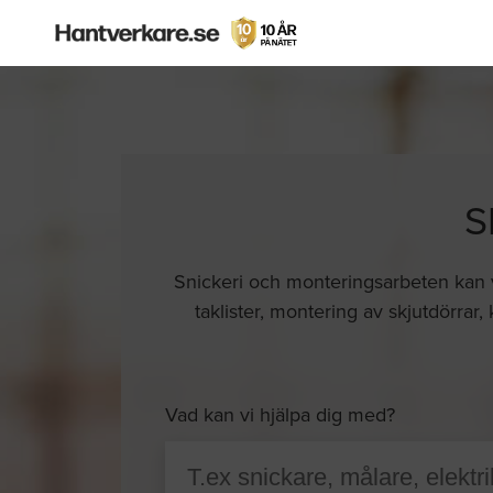
S
Snickeri och monteringsarbeten kan v
taklister, montering av skjutdörra
Vad kan vi hjälpa dig med?