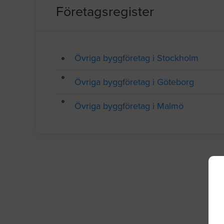
Företagsregister
Övriga byggföretag i Stockholm
Övriga byggföretag i Göteborg
Övriga byggföretag i Malmö