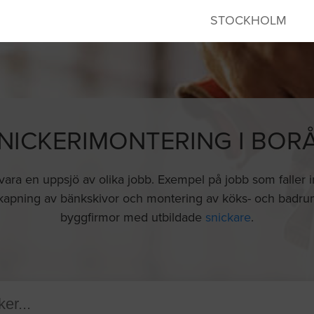
STOCKHOLM
NICKERIMONTERING I BOR
ara en uppsjö av olika jobb. Exempel på jobb som faller i
r, kapning av bänkskivor och montering av köks- och badr
byggfirmor med utbildade
snickare
.