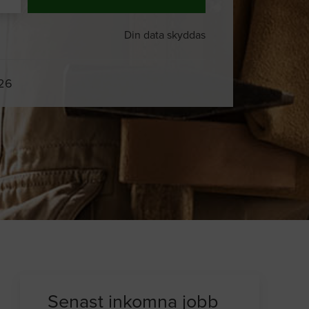
Din data skyddas
026
Du och
8 andra
på sajten letar efter
proffshjälp just nu
Senast inkomna jobb