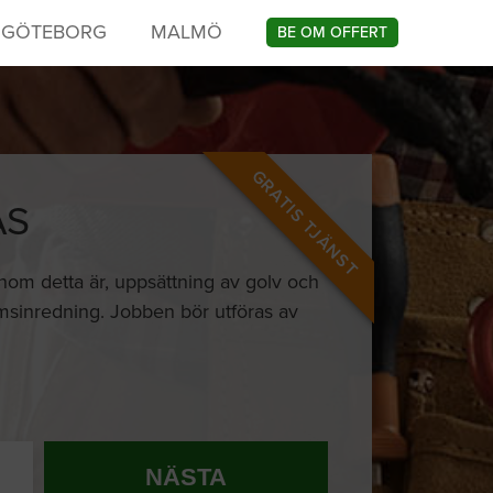
GÖTEBORG
MALMÖ
BE OM OFFERT
GRATIS TJÄNST
ÅS
nom detta är, uppsättning av golv och
umsinredning. Jobben bör utföras av
NÄSTA