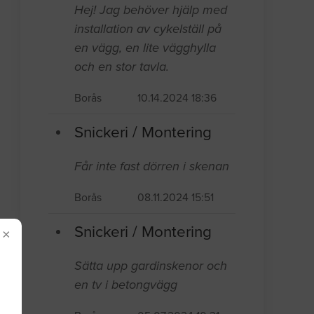
Hej! Jag behöver hjälp med
installation av cykelställ på
en vägg, en lite vägghylla
och en stor tavla.
Borås
10.14.2024 18:36
Snickeri / Montering
Får inte fast dörren i skenan
Borås
08.11.2024 15:51
Snickeri / Montering
×
Sätta upp gardinskenor och
en tv i betongvägg