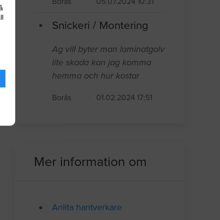
Borås
05.07.2024 10:31
å
ll
Snickeri / Montering
Ag vill byter man laminatgolv
lite skada kan jag komma
hemma och hur kostar
Borås
01.02.2024 17:51
Mer information om
Anlita hantverkare