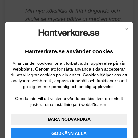
Min nya köksfläkt är fritt hängande och
skulle se mycket bättre ut med en kåpa.
Jag behöver någon kunnig till att
×
genomföra detta arbete.
Lund
11.28.2023 05:08
Hantverkare.se använder cookies
Plåtarbete / Takplåt
Vi använder cookies för att förbättra din upplevelse på vår
webbplats. Genom att fortsätta använda sidan accepterar
du att vi lagrar cookies på din enhet. Cookies hjälper oss att
Vi håller på att bygga nytt uterum med
analysera webbtrafik, anpassa innehåll och funktioner samt
ge dig en mer personlig och smidig upplevelse.
terrassen ovanpå . En papp är redan
lagt och det behövs forma och montera
Om du inte vill att vi ska använda cookies kan du enkelt
ett plåt runtom och mot väggen
justera dina inställningar i webbläsaren.
Lund
08.22.2023 08:10
BARA NÖDVÄNDIGA
Plåtarbete / Takplåt
GODKÄNN ALLA