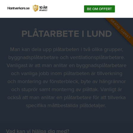
BE OM OFFERT
GRATIS TJÄNST
PLÅTARBETE I LUND
Man kan dela upp plåtarbeten i två olika grupper,
byggnadsplåtarbetare och ventilationsplåtarbetare.
Vanligast är att man anlitar en byggnadsplåtarbetare
och vanliga jobb inom plåtarbeten är tillverkning
och montering av fönsterbleck, byte av hängrännor
och stuprör samt monterng av plåttak. Vanligt är
också att man anlitar en plåtarbetare för att tillverka
specifika måttbeställda plåtdetaljer.
Vad kan vi hjälpa dig med?