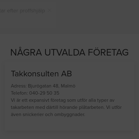
Du och
8 andra
på sajten letar efter proffshjälp
just nu
NÅGRA UTVALDA FÖRETAG
Takkonsulten AB
Adress: Bjurögatan 48, Malmö
Telefon: 040-29 50 35
Vi är ett expansivt företag som utför alla typer av
takarbeten med därtill hörande plåtarbeten. Vi utför
även snickerier och ombyggnader.