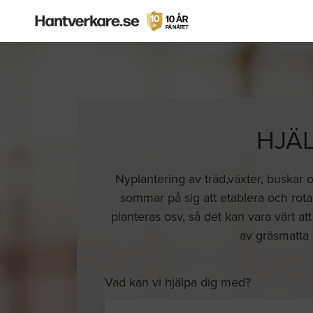
HJÄ
Nyplantering av träd,växter, buskar 
sommar på sig att etablera och rota 
planteras osv, så det kan vara värt att
av gräsmatta
Vad kan vi hjälpa dig med?