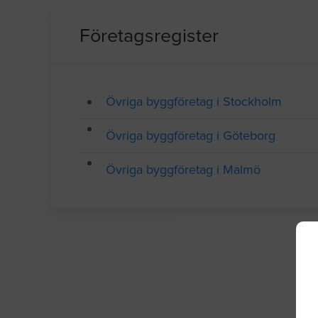
Företagsregister
Övriga byggföretag i Stockholm
Övriga byggföretag i Göteborg
Övriga byggföretag i Malmö