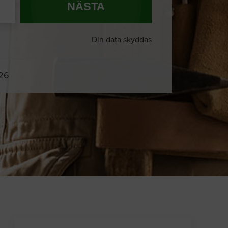
NÄSTA
Din data skyddas
026
Du och
8 andra
på sajten letar efter
proffshjälp just nu