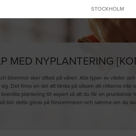
STOCKHOLM
LP MED NYPLANTERING [KO
och blommor sker oftast på våren. Alla typer av växter och
sig. Det finns en del att tänka på såsom att rötterna inte 
 överlåta plantering till expert så att du får en prunkande 
 så bör detta göras på försommaren och samma om du ska r