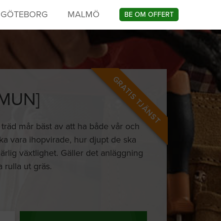
GÖTEBORG
MALMÖ
BE OM OFFERT
GRATIS TJÄNST
MUN]
 träd mår bäst av att ha både vår och
ska vara ihopvirade, hur djupt de ska
härlig växtlighet. Gäller det anläggning
ulla ut gräs.