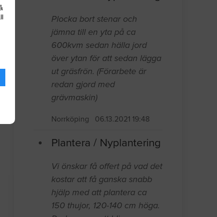
å
ll
Plocka bort stenar och
jämna till en yta på ca
600kvm sedan hälla jord
över ytan för att sedan lägga
ut gräsfrön. (Förarbete är
redan gjord med
grävmaskin)
Norrköping
06.13.2021 19:48
Plantera / Nyplantering
Vi önskar få offert på vad det
kostar att få ganska snabb
hjälp med att plantera ca
150 thujor, 120-140 cm höga.