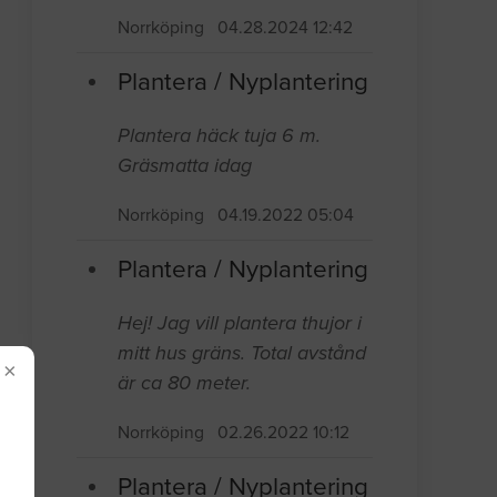
Norrköping
04.28.2024 12:42
Plantera / Nyplantering
Plantera häck tuja 6 m.
Gräsmatta idag
Norrköping
04.19.2022 05:04
Plantera / Nyplantering
Hej! Jag vill plantera thujor i
mitt hus gräns. Total avstånd
×
är ca 80 meter.
Norrköping
02.26.2022 10:12
Plantera / Nyplantering