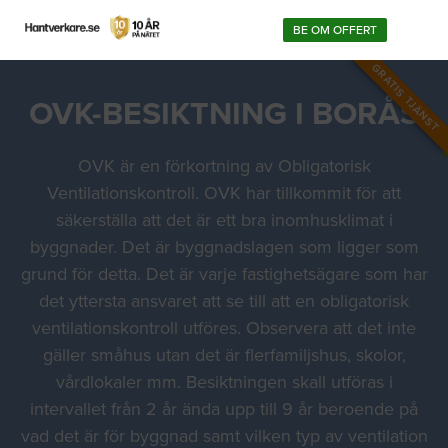
BE OM OFFERT
GRATIS TJÄNST
OVK-BESIKTNING I BORÅS
OVK är en förkortning av Obligatorisk
Ventilationskontroll. OVK har tillkommit för att
säkerställa att det är ett bra inomhusklimat i
byggnader. Det är byggnadslagen som ligger som
grund för detta. Det är varje fastighetsägare som har
det yttersta ansvaret att se till att en obligatorisk
ventilationskontroll utföres. Observera att det inte
gäller småhus utan det är flerfamiljshus, skolor,
vårdlokaler mm. Besiktningen skall utföras i
intervallet från 2 år ända upp till 9 år beroende på
vad det är för byggnad samt vilken typ av ventilation