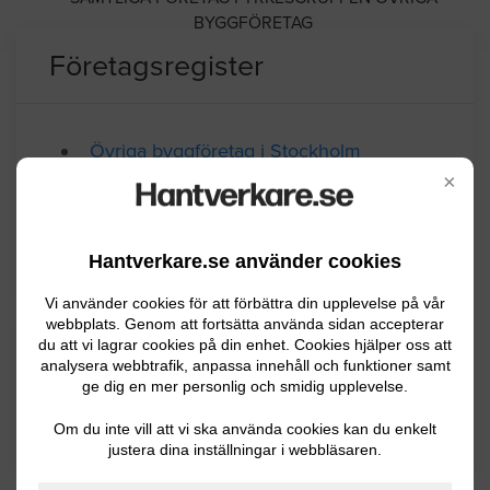
BYGGFÖRETAG
Företagsregister
Övriga byggföretag i Stockholm
×
Övriga byggföretag i Göteborg
Övriga byggföretag i Malmö
Hantverkare.se använder cookies
Vi använder cookies för att förbättra din upplevelse på vår
webbplats. Genom att fortsätta använda sidan accepterar
Mer information om
du att vi lagrar cookies på din enhet. Cookies hjälper oss att
analysera webbtrafik, anpassa innehåll och funktioner samt
ge dig en mer personlig och smidig upplevelse.
Anlita hantverkare
Om du inte vill att vi ska använda cookies kan du enkelt
justera dina inställningar i webbläsaren.