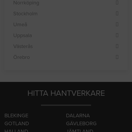
Lund
Malmö
Norrköping
Stockholm
Umeå
Uppsala
Västerås
Örebro
HITTA HANTVERKARE