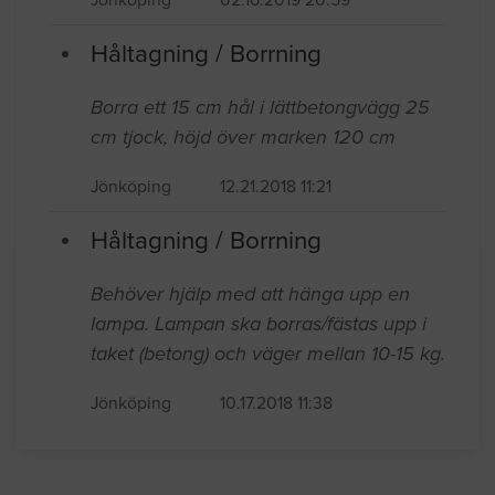
Hjälp med att kapa och göra hål i en
klinkerplatta
Jönköping
02.16.2019 20:59
Håltagning / Borrning
Borra ett 15 cm hål i lättbetongvägg 25
cm tjock, höjd över marken 120 cm
Jönköping
12.21.2018 11:21
Håltagning / Borrning
Behöver hjälp med att hänga upp en
lampa. Lampan ska borras/fästas upp i
taket (betong) och väger mellan 10-15 kg.