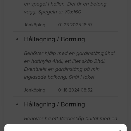
Håltagning / Borrning
Jag behöver hjälp med att hänga upp
en spegel i hallen. Det är en betong
vägg. Spegeln är 70x160
Jönköping
01.23.2025 16:57
Håltagning / Borrning
Behöver hjälp med en gardinstång,6hål.
en hatthylla 4hål, ett litet skåp 2hål.
Eventuellt en gardinstång på min
inglasade balkong, 6hål i taket
Jönköping
01.18.2024 08:52
Håltagning / Borrning
×