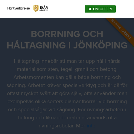
BE OM OFFERT
GRATIS TJÄNST
BORRNING OCH
HÅLTAGNING I JÖNKÖPING
Håltagning innebär att man tar upp hål i hårda
material som sten, tegel, granit och betong.
Arbetsmomenten kan gälla både borrning och
sågning. Arbetet kräver specialverktyg och är därför
oftast mycket svårt att göra själv, ofta använder man
exempelvis olika sorters diamantborrar vid borrning
och specialsågar vid sågning. För rivningsarbeten i
betong och liknande material används ofta
rivningsrobotar. Mer
info