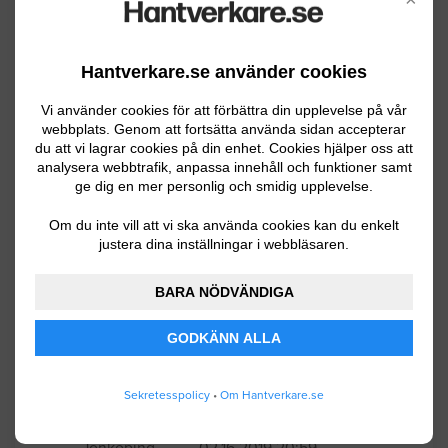
Behöver ha ett Värdeskåp bultat med en
bult i betonggolv, sockel. Måste göras
Hantverkare.se använder cookies
dagtid 25/11 eller 28/11. 556 50
Vi använder cookies för att förbättra din upplevelse på vår
Jönköping.
webbplats. Genom att fortsätta använda sidan accepterar
du att vi lagrar cookies på din enhet. Cookies hjälper oss att
Jönköping
11.24.2022 13:48
analysera webbtrafik, anpassa innehåll och funktioner samt
ge dig en mer personlig och smidig upplevelse.
Håltagning / Borrning
Om du inte vill att vi ska använda cookies kan du enkelt
justera dina inställningar i webbläsaren.
8 st hål för värmerör till radiatorer i
mellanväggar källare c. a 3 cm tjocka
BARA NÖDVÄNDIGA
byggda 1939m
GODKÄNN ALLA
Jönköping
09.12.2019 10:40
Sekretesspolicy
•
Om Hantverkare.se
Håltagning / Borrning