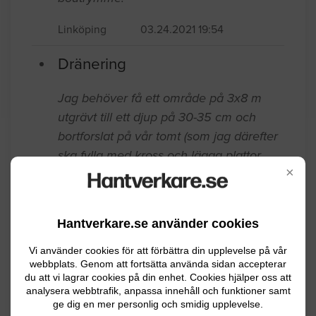
Linköping
03.24.2021 19:54
Dränering
Jag behöver få ett område på 3x8 m
utgrävt till ett djup på 30-35 cm och
bortforslat på vår tomt (som jag därefter
ska fylla med kross och lägga plattor
×
eller asfaltera).
Linköping
05.03.2020 15:31
Hantverkare.se använder cookies
Dränering
Vi använder cookies för att förbättra din upplevelse på vår
webbplats. Genom att fortsätta använda sidan accepterar
Behöver hjälp med att dränera bort
du att vi lagrar cookies på din enhet. Cookies hjälper oss att
analysera webbtrafik, anpassa innehåll och funktioner samt
vatten som lägger sig i stora pölar i ett
ge dig en mer personlig och smidig upplevelse.
hörn av vår tomt.