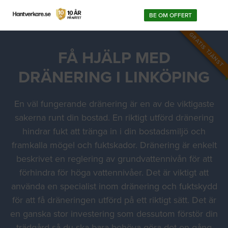
BE OM OFFERT
GRATIS TJÄNST
FÅ HJÄLP MED
DRÄNERING I LINKÖPING
En väl fungerande dränering är en av de viktigaste
sakerna runt din bostad. En riktigt utförd dränering
hindrar fukt att tränga in i din bostadsmiljö och
framkalla mögel och fuktskador. Dränering är enkelt
beskrivet en reglering av grundvattennivån för att
förhindra för höga vattennivåer. Det är viktigt att
använda en specialist inom dränering och fuktskydd
för att få dräneringen utförd på ett riktigt sätt. Det är
en ganska stor investering som dessutom förstör din
trädgård så du ska bara behöva göra det en gång