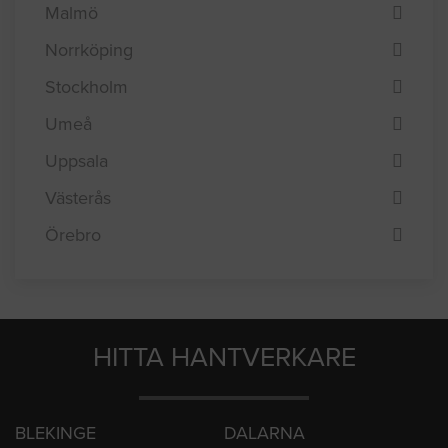
Malmö
Norrköping
Stockholm
Umeå
Uppsala
Västerås
Örebro
HITTA HANTVERKARE
BLEKINGE
DALARNA