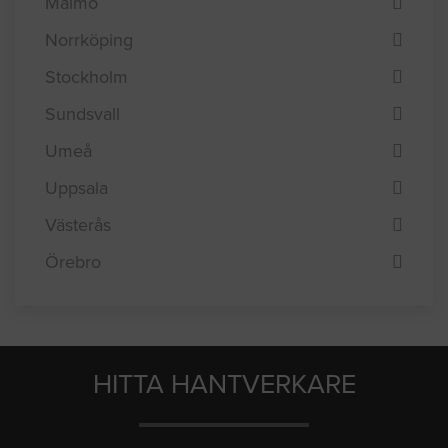
Linköping
Lund
Malmö
Norrköping
Stockholm
Sundsvall
Umeå
Uppsala
Västerås
Örebro