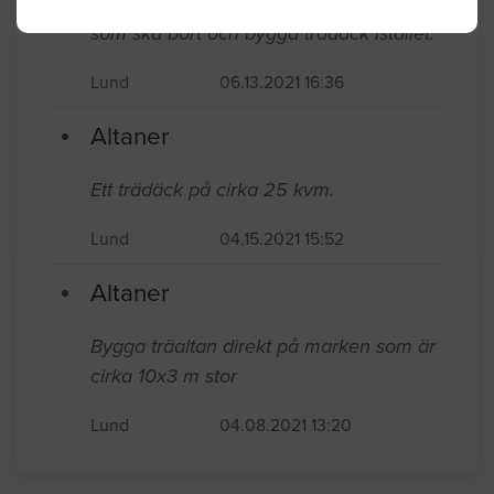
Altaner
Hej Jag vill bygga trädäck. 4. 5m x 10m.
Jag har beffintligt stenplattor och rabatt
som ska bort och bygga trädäck istället.
Lund
06.13.2021 16:36
Altaner
Ett trädäck på cirka 25 kvm.
Lund
04.15.2021 15:52
Altaner
Bygga träaltan direkt på marken som är
cirka 10x3 m stor