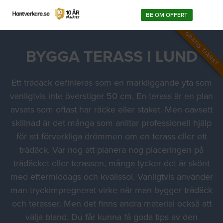
BE OM OFFERT
GRATIS TJÄNST
BYGGA TERASS I LUND
Ett trädäck definieras som en markliggande yta som
vanligtvis inte överstiger 50 cm. En terass är en plan
avsats som oftast har räcke eller staket. Men oavsett
skillnad är det många som anlitar professionell hjälp
för att förverkliga drömmen om en terass eller ett
trädäck. Var nog att planera nog placeringen på
trädäcket eller terassen, många tycker det är skönt
med eftermiddags och kvällssol. Vanligtvis använder
man tryckimpregnerat virke när man bygger trädäck
och terasser. Men det finns andra material också att
välja bland. Du får kunna få goda tips av den