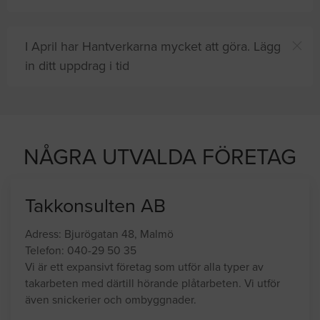
I April har Hantverkarna mycket att göra. Lägg
in ditt uppdrag i tid
ra
på sajten letar efter proffshjälp
NÅGRA UTVALDA FÖRETAG
Takkonsulten AB
Adress: Bjurögatan 48, Malmö
Telefon: 040-29 50 35