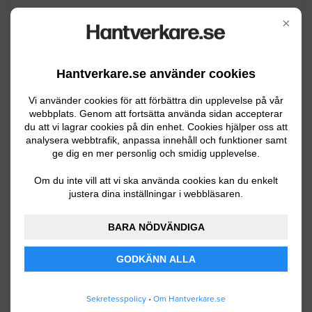
Lund
03.01.2024 22:31
×
Altaner
Hantverkare.se använder cookies
Vill bygga trädäck på min nuvarande
stenlagda uteplats. Tänker mig ett
Vi använder cookies för att förbättra din upplevelse på vår
webbplats. Genom att fortsätta använda sidan accepterar
trädäck på ca 28kvm.
du att vi lagrar cookies på din enhet. Cookies hjälper oss att
analysera webbtrafik, anpassa innehåll och funktioner samt
Lund
08.15.2022 20:34
ge dig en mer personlig och smidig upplevelse.
Altaner
Om du inte vill att vi ska använda cookies kan du enkelt
justera dina inställningar i webbläsaren.
Hej, ta bort gammalt trädäck ca 6 x 4m
BARA NÖDVÄNDIGA
och lägga nytt plus bygga till ett litet
skärmtak över en del av nya trädäcket.
GODKÄNN ALLA
Lund
07.07.2021 06:33
Sekretesspolicy
•
Om Hantverkare.se