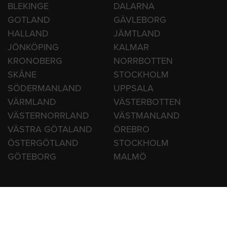
HITTA HANTVERKARE
BLEKINGE
DALARNA
GOTLAND
GÄVLEBORG
HALLAND
JÄMTLAND
JÖNKÖPING
KALMAR
KRONOBERG
NORRBOTTEN
SKÅNE
STOCKHOLM
SÖDERMANLAND
UPPSALA
VÄRMLAND
VÄSTERBOTTEN
VÄSTERNORRLAND
VÄSTMANLAND
VÄSTRA GÖTALAND
ÖREBRO
ÖSTERGÖTLAND
STOCKHOLM
GÖTEBORG
MALMÖ