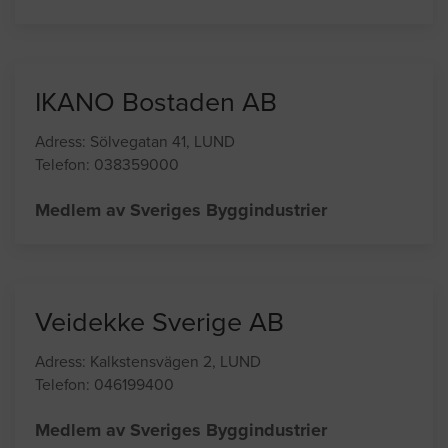
Vi är ett expansivt företag som utför alla typer av
takarbeten med därtill hörande plåtarbeten. Vi utför
även snickerier och ombyggnader.
IKANO Bostaden AB
Adress: Sölvegatan 41, LUND
Telefon: 038359000
Medlem av Sveriges Byggindustrier
Veidekke Sverige AB
Adress: Kalkstensvägen 2, LUND