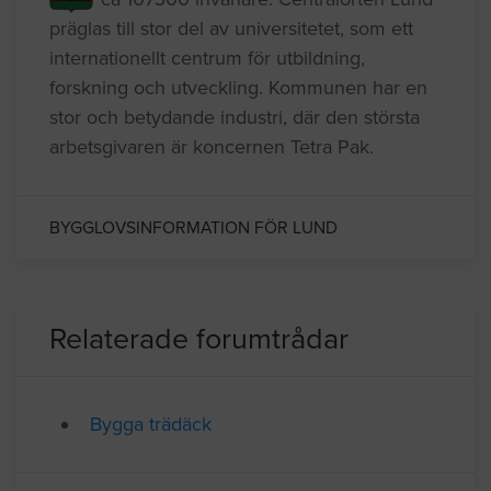
Lund kommun ligger i Skåne och har
ca 107300 invånare. Centralorten Lund
präglas till stor del av universitetet, som ett
internationellt centrum för utbildning,
forskning och utveckling. Kommunen har en
stor och betydande industri, där den största
arbetsgivaren är koncernen Tetra Pak.
BYGGLOVSINFORMATION FÖR LUND
Relaterade forumtrådar