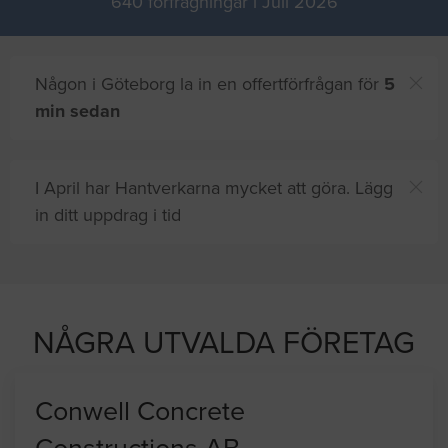
640 förfrågningar i Juli 2026
Någon i Göteborg la in en offertförfrågan för
5
min sedan
I April har Hantverkarna mycket att göra. Lägg
in ditt uppdrag i tid
ch
8 andra
på sajten letar efter proffshjälp
nu
NÅGRA UTVALDA FÖRETAG