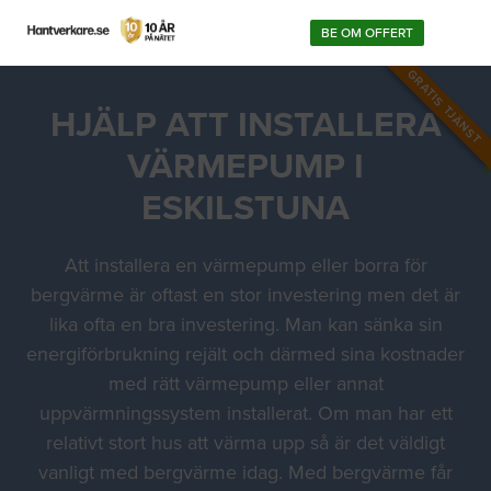
BE OM OFFERT
GRATIS TJÄNST
HJÄLP ATT INSTALLERA
VÄRMEPUMP I
ESKILSTUNA
Att installera en värmepump eller borra för
bergvärme är oftast en stor investering men det är
lika ofta en bra investering. Man kan sänka sin
energiförbrukning rejält och därmed sina kostnader
med rätt värmepump eller annat
uppvärmningssystem installerat. Om man har ett
relativt stort hus att värma upp så är det väldigt
vanligt med bergvärme idag. Med bergvärme får