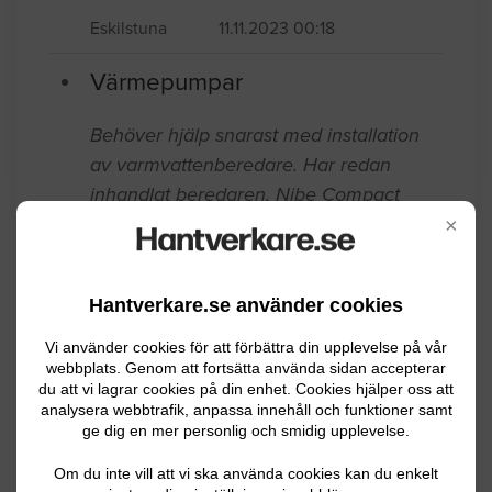
S-JA 7222. Håltagning , väggstativ och
säkerhetsbrytare på plats sedan tidigare
pump. Plats 63536 Ärla
Eskilstuna
11.11.2023 00:18
Värmepumpar
×
Behöver hjälp snarast med installation
av varmvattenberedare. Har redan
inhandlat beredaren, Nibe Compact
Hantverkare.se använder cookies
200. Plattsättaren blir klar med golvet på
tisdag 22/11 så onsdag 23/11 och framåt.
Vi använder cookies för att förbättra din upplevelse på vår
webbplats. Genom att fortsätta använda sidan accepterar
. . .
du att vi lagrar cookies på din enhet. Cookies hjälper oss att
analysera webbtrafik, anpassa innehåll och funktioner samt
Eskilstuna
11.21.2022 08:17
ge dig en mer personlig och smidig upplevelse.
Värmepumpar
Om du inte vill att vi ska använda cookies kan du enkelt