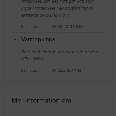
- till en "Nibe F110P", denna modell är
den enda som passar. Vi önskar offerter
där också rotavdraget är medräknat i
totalpriset, där det framgår vad som
ingår i totalpriset t ex bortforsling av
existerande pump o s v.
Eskilstuna
04.08.2021 08:53
Värmepumpar
Byte av läckande varmvattenberedare,
Nibe 200 l
Eskilstuna
04.28.2020 11:14