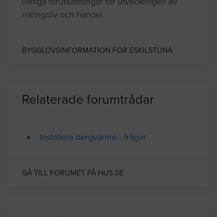
invånare. Eskilstuna har en lång
industritradition och närheten till sjöarna
Hjälmaren och Mälaren, var en gång i tiden
viktiga förutsättningar för utvecklingen av
näringsliv och handel.
BYGGLOVSINFORMATION FÖR ESKILSTUNA
Relaterade forumtrådar
Installera bergvärme - frågor
GÅ TILL FORUMET PÅ HUS.SE