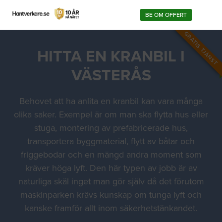
BE OM OFFERT
GRATIS TJÄNST
HITTA EN KRANBIL I
VÄSTERÅS
Behovet att ha anlita en kranbil kan vara många
olika saker. Exempel är om man ska flytta hus eller
stuga, montering av prefabricerade hus,
transportera byggmaterial, flytt av båtar och
friggebodar och en mängd andra moment som
kräver höga lyft. Den här typen av jobb är av
naturliga skäl inget man gör själv då det förutom
maskinparken krävs kunskap om tunga lyft och
kanske framför allt inom säkerhetstänkandet.