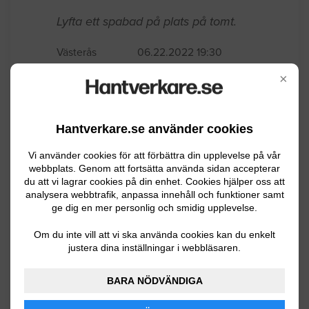
Lyfta ett spabad på plats på tomt.
Västerås
06.22.2022 19:30
×
Kranbil
Behöver hjälp med att lyfta ett SPA-bad
Hantverkare.se använder cookies
på plats i mitten av oktober.
Vi använder cookies för att förbättra din upplevelse på vår
webbplats. Genom att fortsätta använda sidan accepterar
Västerås
09.19.2021 07:14
du att vi lagrar cookies på din enhet. Cookies hjälper oss att
analysera webbtrafik, anpassa innehåll och funktioner samt
Kranbil
ge dig en mer personlig och smidig upplevelse.
Jag behöver vrida en friggebod (15m2)
Om du inte vill att vi ska använda cookies kan du enkelt
justera dina inställningar i webbläsaren.
90 grader och flytta den ca 3 meter. Allt
är förberett så att det kan göras med 1
BARA NÖDVÄNDIGA
lyft. Kranbilen kan stå ca 2-3 meter från