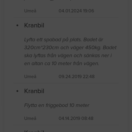
35 kvadrat. Boden ska bara flyttas några
meter i sidledes. Vi ska sedan gräva bort
plintar och gjuta en platta.
Umeå
04.01.2024 19:06
Kranbil
Lyfta ett spabad på plats. Badet är
320cm*230cm och väger 450kg. Badet
ska lyftas från vägen och sänkas ner i
en altan ca 10 meter från vägen.
Umeå
09.24.2019 22:48
Kranbil
Flytta en friggebod 10 meter