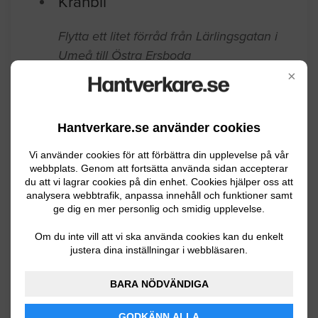
Umeå
04.14.2019 08:48
Kranbil
×
Flytta ett litet förråd från Lärlingsgatan i
Umeå till Östra Ersboda
Hantverkare.se använder cookies
Umeå
04.13.2019 20:11
Vi använder cookies för att förbättra din upplevelse på vår
webbplats. Genom att fortsätta använda sidan accepterar
Kranbil
du att vi lagrar cookies på din enhet. Cookies hjälper oss att
analysera webbtrafik, anpassa innehåll och funktioner samt
ge dig en mer personlig och smidig upplevelse.
Flytta en 50m2 stuga antingen på
annan plats på tomten alt sälja stugan
Om du inte vill att vi ska använda cookies kan du enkelt
justera dina inställningar i webbläsaren.
och köpare tar med stugan. Stugan är
en sommarstuga, enplan, byggt av
BARA NÖDVÄNDIGA
skidstahus.
GODKÄNN ALLA