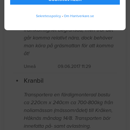
Umeå
10.19.2017 12:04
Kranbil
Sekretesspolicy
•
Om Hantverkare.se
Behöver flytta en trädgårdsbod från ena
sidan tomten till andra! Mått ca 4 x 2 ,75
meter (vikt gissningsvis 1000-2000 kg ?)
framkomlighet begränsad, men tror det
går komma relativt nära, dock behöver
man köra på gräsmattan för att komma
åt!
Umeå
09.06.2017 11:29
Kranbil
Transportera en färdigmonterad bastu
ca 220cm x 240cm ca 700-800kg från