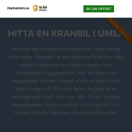
BE OM OFFERT
GRATIS TJÄNST
HITTA EN KRANBIL I UMEÅ
Behovet att ha anlita en kranbil kan vara många
olika saker. Exempel är om man ska flytta hus eller
stuga, montering av prefabricerade hus,
transportera byggmaterial, flytt av båtar och
friggebodar och en mängd andra moment som
kräver höga lyft. Den här typen av jobb är av
naturliga skäl inget man gör själv då det förutom
maskinparken krävs kunskap om tunga lyft och
kanske framför allt inom säkerhetstänkandet.