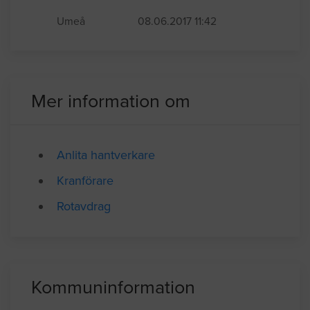
noliamässan (mässområdet) till Kråken,
Håknäs måndag 14/8. Transporten bör
innefatta på- samt avlastning.
Umeå
08.06.2017 11:42
Mer information om
Anlita hantverkare
Kranförare
Rotavdrag