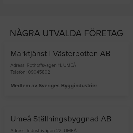
Du och
8 andra
på sajten letar efter proffshjälp
just nu
NÅGRA UTVALDA FÖRETAG
Marktjänst i Västerbotten AB
Adress: Rothoffsvägen 11, UMEÅ
Telefon: 09045802
Medlem av Sveriges Byggindustrier